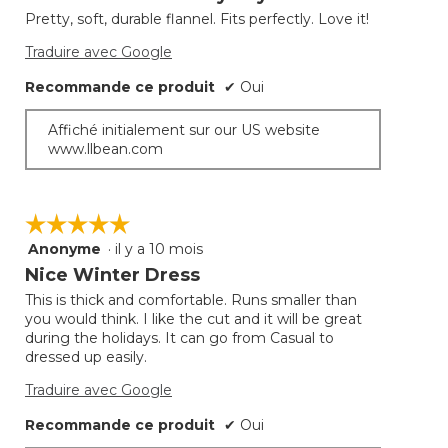
sur
Pretty, soft, durable flannel. Fits perfectly. Love it!
5.
Traduire avec Google
Recommande ce produit
✔
Oui
Affiché initialement sur our US website
www.llbean.com
☆☆☆☆☆
☆☆☆☆☆
Anonyme
·
il y a 10 mois
5
étoile(s)
Nice Winter Dress
sur
This is thick and comfortable. Runs smaller than
5.
you would think. I like the cut and it will be great
during the holidays. It can go from Casual to
dressed up easily.
Traduire avec Google
Recommande ce produit
✔
Oui