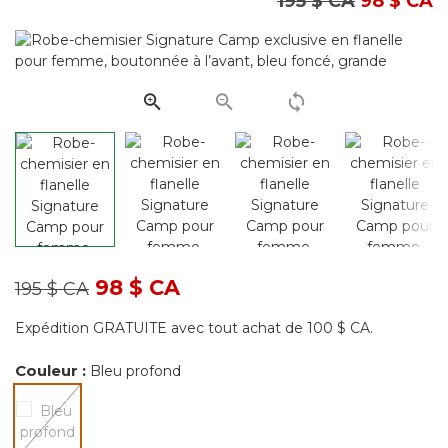
Prix réduit de
à
195 $ CA
98 $ CA
les
17
commentair
Lien
vers
la
même
page.
Prix réduit de
à
98 $ CA
195 $ CA
Expédition GRATUITE avec tout achat de 100 $ CA.
Couleur :
Bleu profond