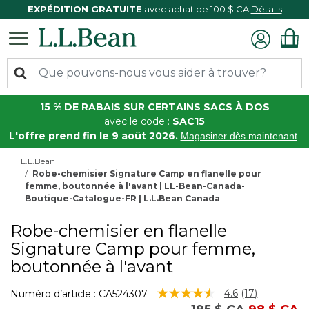
EXPÉDITION GRATUITE
avec achat de 100 $ CA
Détails
15 % DE RABAIS SUR CERTAINS SACS À DOS
avec le code :
SAC15
L'offre prend fin le 9 août 2026.
Magasiner dès maintenant
L.L.Bean
Robe-chemisier Signature Camp en flanelle pour
femme, boutonnée à l'avant | LL-Bean-Canada-
Boutique-Catalogue-FR | L.L.Bean Canada
Robe-chemisier en flanelle
Signature Camp pour femme,
boutonnée à l'avant
4,2 sur 5 Évaluation des clients
4.6
(17)
Numéro d’article :
CA524307
Lire