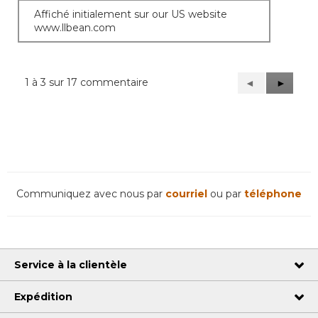
Affiché initialement sur our US website
www.llbean.com
1 à 3 sur 17 commentaire
Précédent
◄
Suivant
►
Reviews
Reviews
Communiquez avec nous par
courriel
ou par
téléphone
Service à la clientèle
Expédition