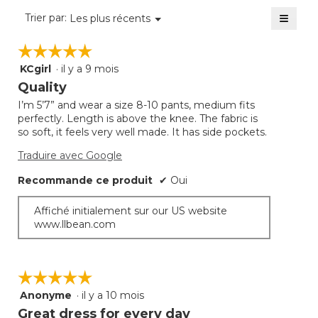
de
≡
Menu
Trier par:
Les plus récents
▼
4.6
Clique
sur
sur
☆☆☆☆☆
☆☆☆☆☆
5.
le
bouto
KCgirl
·
il y a 9 mois
5
suivan
mettra
étoile(s)
Quality
à
sur
jour
I’m 5’7” and wear a size 8-10 pants, medium fits
5.
le
perfectly. Length is above the knee. The fabric is
conte
ci-
so soft, it feels very well made. It has side pockets.
desso
Traduire avec Google
Recommande ce produit
✔
Oui
Affiché initialement sur our US website
www.llbean.com
☆☆☆☆☆
☆☆☆☆☆
Anonyme
·
il y a 10 mois
5
étoile(s)
Great dress for every day