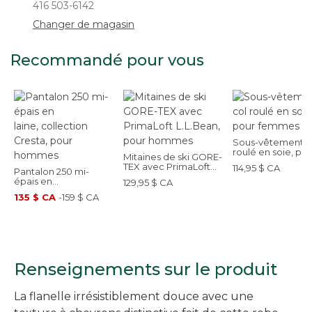
416 503-6142
Changer de magasin
Recommandé pour vous
Sous-vêtement à
roulé en soie, po
Mitaines de ski GORE-
femmes
TEX avec PrimaLoft
114,95 $ CA
Pantalon 250 mi-
L.L.Bean, pour
épais en
129,95 $ CA
hommes
laine, collection
135 $ CA
-
159 $ CA
Cresta, pour hommes
Renseignements sur le produit
La flanelle irrésistiblement douce avec une