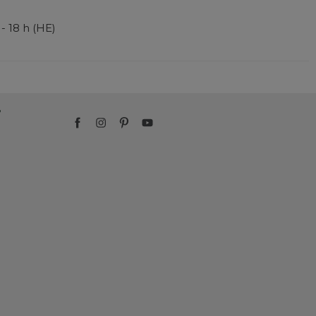
 - 18 h (HE)
?