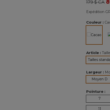
Prix réduit
à
8
179 $ CA
Expédition GR
Couleur :
Ca
séle
Article :
Tail
Tailles stand
sélec
Largeur :
Mo
s
Moyen D
Pointure :
7
11