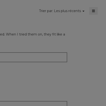
≡
Menu
Trier par:
Les plus récents
▼
Cliquer
sur
le
bouton
suivant
mettra
ed. When I tried them on, they fit like a
à
jour
le
conten
ci-
dessou