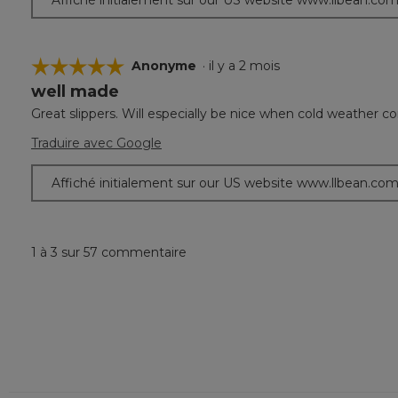
☆☆☆☆☆
☆☆☆☆☆
Anonyme
·
il y a 2 mois
well made
5
étoile(s)
Great slippers. Will especially be nice when cold weather c
sur
5.
Traduire avec Google
Affiché initialement sur our US website www.llbean.co
1 à 3 sur 57 commentaire