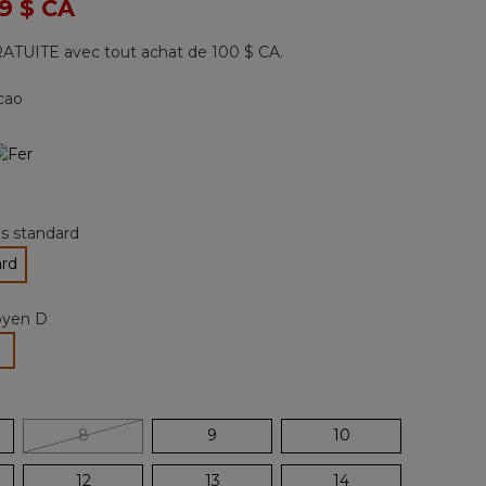
 de
9 $ CA
57
commentaires.
Lien
ATUITE avec tout achat de 100 $ CA.
vers
la
même
cao
page.
ctionné
les standard
ard
tionné
yen D
électionné
8
9
10
12
13
14