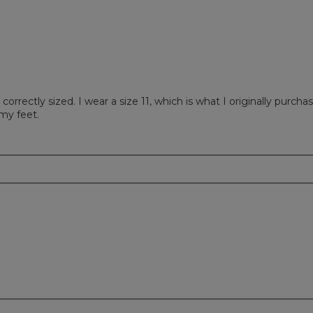
rectly sized. I wear a size 11, which is what I originally purchas
 my feet.
m
m