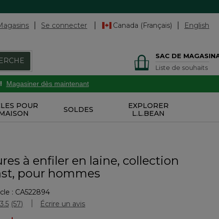
Magasins
Se connecter
Canada (Français)
English
SAC DE MAGASIN
ERCHE
Liste de souhaits
!
Magasiner dès maintenant
CLES POUR
EXPLORER
SOLDES
 MAISON
L.L.BEAN
es à enfiler en laine, collection
st, pour hommes
cle :
CA522894
tion des clients
3.5
(57)
Écrire un avis
Lire
les