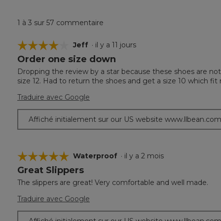
1 à 3 sur 57 commentaire
☆☆☆☆☆
☆☆☆☆☆
Jeff
·
il y a 11 jours
Order one size down
4
étoile(s)
Dropping the review by a star because these shoes are not cor
sur
size 12. Had to return the shoes and get a size 10 which fit
5.
Traduire avec Google
Affiché initialement sur our US website www.llbean.co
☆☆☆☆☆
☆☆☆☆☆
Waterproof
·
il y a 2 mois
Great Slippers
5
étoile(s)
The slippers are great! Very comfortable and well made.
sur
5.
Traduire avec Google
Affiché initialement sur our US website www.llbean.co