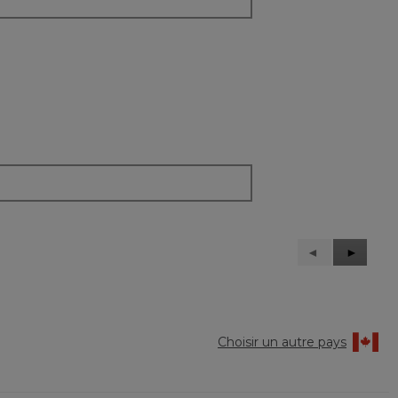
Précédent
◄
Suivant
►
Reviews
Reviews
Choisir un autre pays