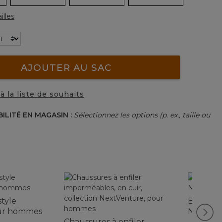
illes
AJOUTER AU SAC
à la liste de souhaits
BILITÉ EN MAGASIN :
Sélectionnez les options (p. ex., taille ou
style
Bottes C
ur hommes
NextVen
Chaussures à enfiler
homme