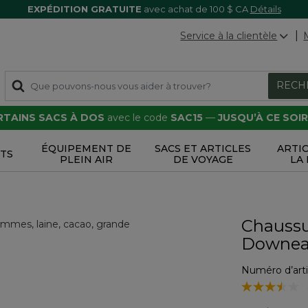
EXPÉDITION GRATUITE
avec achat de 100 $ CA
Détails
Service à la clientèle
RECH
ERTAINS SACS À DOS
avec le code
SAC15
—
JUSQU’À CE SOIR
ÉQUIPEMENT DE
SACS ET ARTICLES
ARTI
TS
PLEIN AIR
DE VOYAGE
LA
Chaussur
Downea
Numéro d’arti
5 sur 5 Évalua