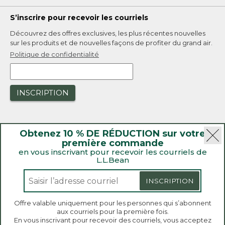
S’inscrire pour recevoir les courriels
Découvrez des offres exclusives, les plus récentes nouvelles
sur les produits et de nouvelles façons de profiter du grand air.
Politique de confidentialité
INSCRIPTION
Obtenez 10 % DE RÉDUCTION sur votre
première commande
en vous inscrivant pour recevoir les courriels de
L.L.Bean
|
Sécurité
Politique de confidentialité
|
Rappels de produit
INSCRIPTION
|
Loi sur la transparence de la Californie et du Royaume-Uni
|
|
Accessibilité
Politique de vente et de retour
Offre valable uniquement pour les personnes qui s’abonnent
aux courriels pour la première fois.
L.L.Bean® est une marque de commerce enregistrée de
Bienvenue sur llbean.ca! Nous utilisons des témoins
En vous inscrivant pour recevoir des courriels, vous acceptez
de connexion et d’autres technologies pour vous