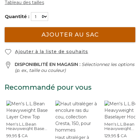
Tableau des tailles
Quantité :
AJOUTER AU SAC
Ajouter à la liste de souhaits
DISPONIBILITÉ EN MAGASIN :
Sélectionnez les options
(p. ex., taille ou couleur)
Recommandé pour vous
Men's L.L.Bean
Men's L.L.Bean
Heavyweight Base
Heavyweight
Layer Crew Top
Baselayer Hoodi
99,95 $ CA
129,95 $ CA
Haut ultraléger à