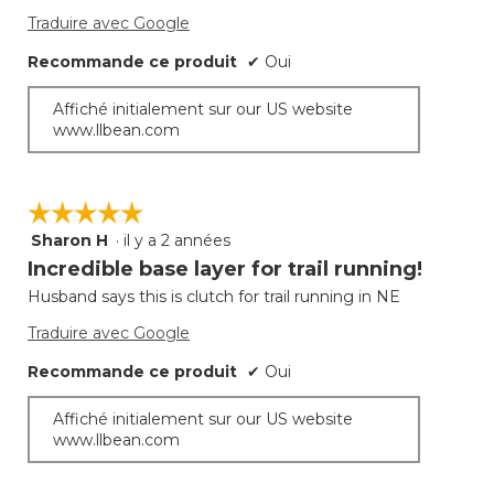
Traduire avec Google
Recommande ce produit
✔
Oui
Affiché initialement sur our US website
www.llbean.com
☆☆☆☆☆
☆☆☆☆☆
Sharon H
·
il y a 2 années
5
étoile(s)
Incredible base layer for trail running!
sur
Husband says this is clutch for trail running in NE
5.
Traduire avec Google
Recommande ce produit
✔
Oui
Affiché initialement sur our US website
www.llbean.com