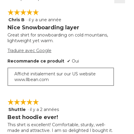
Clique
sur
sur
☆☆☆☆☆
☆☆☆☆☆
5.
le
bouto
Chris B
·
il y a une année
5
suivan
mettra
étoile(s)
Nice Snowboarding layer
à
sur
jour
Great shirt for snowboarding on cold mountains,
5.
le
lightweight yet warm.
conte
ci-
desso
Traduire avec Google
Recommande ce produit
✔
Oui
Affiché initialement sur our US website
www.llbean.com
☆☆☆☆☆
☆☆☆☆☆
Shuttle
·
il y a 2 années
5
étoile(s)
Best hoodie ever!
sur
This shirt is excellent! Comfortable, sturdy, well-
5.
made and attractive. I am so delighted I bought it.