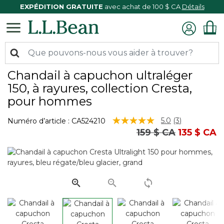
EXPÉDITION GRATUITE
avec achat de 100 $ CA
Détails
Chandail à capuchon ultraléger
150, à rayures, collection Cresta,
pour hommes
5 sur 5 Évaluation des clients
5.0
(3)
Numéro d’article :
CA524210
Lire
Prix réduit de
à
159 $ CA
135 $ CA
les
3
commentaire
Lien
vers
la
même
page.