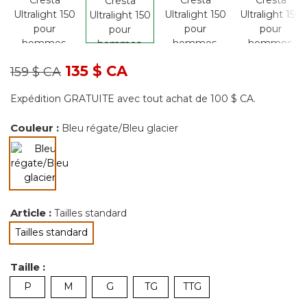
Prix réduit de
à
135 $ CA
159 $ CA
Expédition GRATUITE avec tout achat de 100 $ CA.
Couleur :
Bleu régate/Bleu glacier
sélectionné
Article :
Tailles standard
Tailles standard
sélectionné
Taille :
P
M
G
TG
TTG