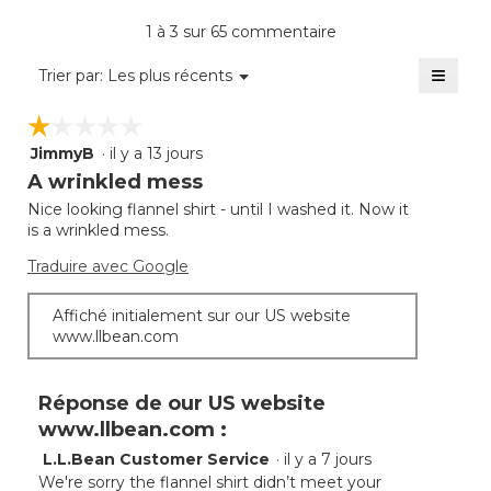
moyenne
1 à 3 sur 65 commentaire
est
de
≡
Menu
Trier par:
Les plus récents
▼
4.1
Clique
sur
sur
☆☆☆☆☆
☆☆☆☆☆
5.
le
bouto
JimmyB
·
il y a 13 jours
1
suivan
mettra
étoile(s)
A wrinkled mess
à
sur
jour
Nice looking flannel shirt - until I washed it. Now it
5.
le
is a wrinkled mess.
conte
ci-
desso
Traduire avec Google
Affiché initialement sur our US website
www.llbean.com
Réponse de our US website
www.llbean.com :
L.L.Bean Customer Service
·
il y a 7 jours
We're sorry the flannel shirt didn’t meet your