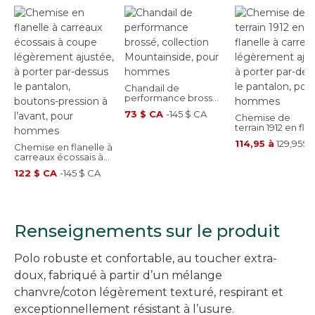
Chandail de
performance brossé,
collection
73 $ CA
-
145 $ CA
Mountainside, pour
Chemise de
hommes
terrain 1912 en fla
à carreaux,
114,95 à
129,95$ 
Chemise en flanelle à
légèrement ajust
carreaux écossais à
porter par-dessus
coupe légèrement
pantalon, pour
122 $ CA
-
145 $ CA
ajustée, à porter par-
hommes
dessus le pantalon,
boutons-pression à
l’avant, pour hommes
Renseignements sur le produit
Polo robuste et confortable, au toucher extra-
doux, fabriqué à partir d’un mélange
chanvre/coton légèrement texturé, respirant et
exceptionnellement résistant à l’usure.