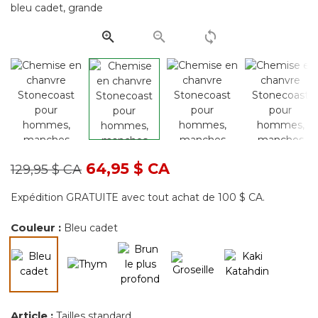
la
même
page.
Prix réduit de
à
64,95 $ CA
129,95 $ CA
Expédition GRATUITE avec tout achat de 100 $ CA.
Couleur :
Bleu cadet
sélectionné
Article :
Tailles standard