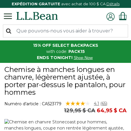
EXPÉDITION GRATUITE
avec achat de 100 $ CA
Détails
15% OFF SELECT BACKPACKS
with code:
PACK15
ENDS TONIGHT!
Shop Now
Chemise à manches longues en
chanvre, légèrement ajustée, à
porter par-dessus le pantalon, pour
hommes
3,2 sur 5 Évaluation des clients
4.1
(65)
Numéro d’article :
CA523179
Lire
Prix réduit de
à
129,95 $ CA
64,95 $ CA
les
65
commentaire
Lien
vers