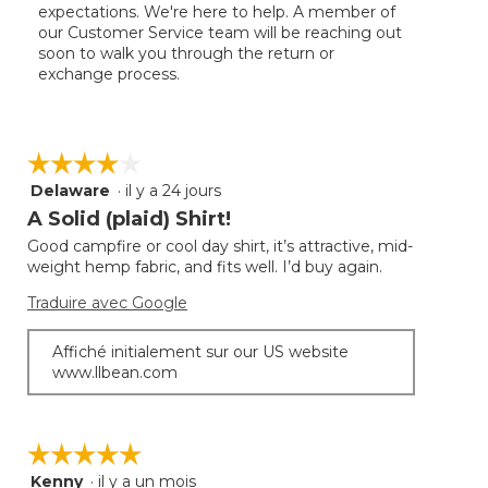
expectations. We're here to help. A member of
our Customer Service team will be reaching out
soon to walk you through the return or
exchange process.
☆☆☆☆☆
☆☆☆☆☆
Delaware
·
il y a 24 jours
4
étoile(s)
A Solid (plaid) Shirt!
sur
Good campfire or cool day shirt, it’s attractive, mid-
5.
weight hemp fabric, and fits well. I’d buy again.
Traduire avec Google
Affiché initialement sur our US website
www.llbean.com
☆☆☆☆☆
☆☆☆☆☆
Kenny
·
il y a un mois
5