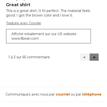
étoile(s)
Great shirt
sur
This is a great shirt. It fit perfect. The material feels
5.
good. I got the brown color and I love it.
Traduire avec Google
Affiché initialement sur our US website
www.llbean.com
1 à 3 sur 65 commentaire
Précédent
◄
Suivant
►
Reviews
Reviews
Communiquez avec nous par
courriel
ou par
téléphone