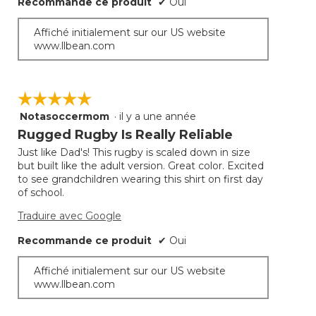
Recommande ce produit
✔
Oui
Affiché initialement sur our US website
www.llbean.com
☆☆☆☆☆
☆☆☆☆☆
Notasoccermom
·
il y a une année
5
étoile(s)
Rugged Rugby Is Really Reliable
sur
Just like Dad's! This rugby is scaled down in size
5.
but built like the adult version. Great color. Excited
to see grandchildren wearing this shirt on first day
of school.
Traduire avec Google
Recommande ce produit
✔
Oui
Affiché initialement sur our US website
www.llbean.com