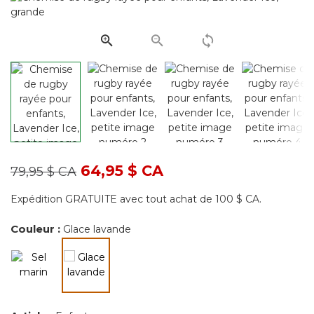
Lien
vers
la
même
page.
Prix réduit de
à
64,95 $ CA
79,95 $ CA
Expédition GRATUITE avec tout achat de 100 $ CA.
Couleur :
Glace lavande
sélectionné