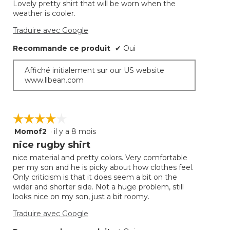
jour
Lovely pretty shirt that will be worn when the
5.
le
weather is cooler.
conte
ci-
desso
Traduire avec Google
Recommande ce produit
✔
Oui
Affiché initialement sur our US website
www.llbean.com
☆☆☆☆☆
☆☆☆☆☆
Momof2
·
il y a 8 mois
4
étoile(s)
nice rugby shirt
sur
nice material and pretty colors. Very comfortable
5.
per my son and he is picky about how clothes feel.
Only criticism is that it does seem a bit on the
wider and shorter side. Not a huge problem, still
looks nice on my son, just a bit roomy.
Traduire avec Google