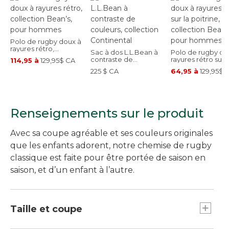
Polo de rugby doux à
rayures rétro,
Sac à dos L.L.Bean à
Polo de rugby do
collection Bean’s,
contraste de
rayures rétro sur l
114,95 à
129,95$ CA
pour hommes
couleurs, collection
poitrine, collecti
225 $ CA
64,95 à
129,95$ 
Continental
Bean’s, pour ho
Renseignements sur le produit
Avec sa coupe agréable et ses couleurs originales
que les enfants adorent, notre chemise de rugby
classique est faite pour être portée de saison en
saison, et d’un enfant à l’autre.
Taille et coupe