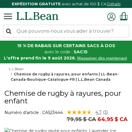
EXPÉDITION GRATUITE
avec achat de 100 $ CA
Détails
15 % DE RABAIS SUR CERTAINS SACS À DOS
avec le code :
SAC15
L'offre prend fin le 9 août 2026.
Magasiner dès maintenant
L.L.Bean
Chemise de rugby à rayures, pour enfants | LL-Bean-
Canada-Boutique-Catalogue-FR | L.L.Bean Canada
Chemise de rugby à rayures, pour
enfant
5 sur 5 Évaluation des clients
4.7
(3)
Numéro d’article :
CA523444
Lire
Prix réduit de
à
79,95 $ CA
64,95 $ CA
les
3
commentair