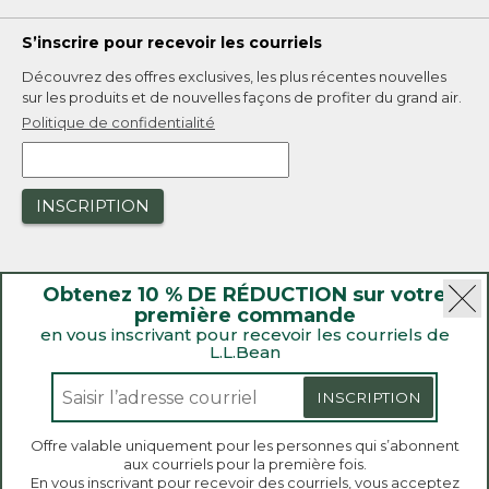
S’inscrire pour recevoir les courriels
Découvrez des offres exclusives, les plus récentes nouvelles
sur les produits et de nouvelles façons de profiter du grand air.
Politique de confidentialité
INSCRIPTION
Obtenez 10 % DE RÉDUCTION sur votre
première commande
en vous inscrivant pour recevoir les courriels de
L.L.Bean
|
Sécurité
Politique de confidentialité
|
Rappels de produit
INSCRIPTION
|
Loi sur la transparence de la Californie et du Royaume-Uni
|
|
Accessibilité
Politique de vente et de retour
Offre valable uniquement pour les personnes qui s’abonnent
aux courriels pour la première fois.
L.L.Bean® est une marque de commerce enregistrée de
Bienvenue sur llbean.ca! Nous utilisons des témoins
En vous inscrivant pour recevoir des courriels, vous acceptez