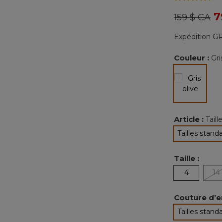
Prix réduit
à
7
159 $ CA
Expédition GR
Couleur :
Gri
sélectio
Article :
Tail
Tailles stand
sélec
Taille :
4
14
Couture d’e
Tailles stand
sélec