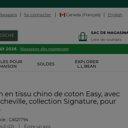
Magasins
Se connecter
Canada (Français)
English
SAC DE MAGASIN
ERCHE
Liste de souhaits
oût 2026.
Magasiner dès maintenant
CLES POUR
EXPLORER
SOLDES
 MAISON
L.L.BEAN
 en tissu chino de coton Easy, avec
a cheville, collection Signature, pour
s
cle :
CA521794
tion des clients
4.3
(22)
Écrire un avis