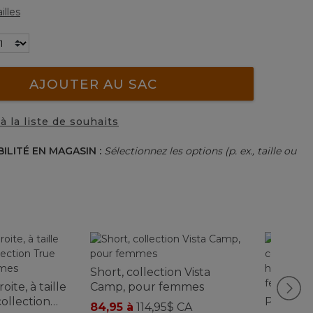
illes
AJOUTER AU SAC
à la liste de souhaits
BILITÉ EN MAGASIN :
Sélectionnez les options (p. ex., taille ou
Short, collection Vista
ite, à taille
Camp, pour femmes
collection
Pantalon
84,95 à
114,95$ CA