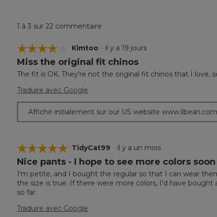
1 à 3 sur 22 commentaire
☆☆☆☆☆
☆☆☆☆☆
Kimtoo
·
il y a 19 jours
Miss the original fit chinos
4
étoile(s)
The fit is OK. They're not the original fit chinos that I love, 
sur
5.
Traduire avec Google
Affiché initialement sur our US website www.llbean.co
☆☆☆☆☆
☆☆☆☆☆
TidyCat99
·
il y a un mois
Nice pants - I hope to see more colors soon
5
étoile(s)
I'm petite, and I bought the regular so that I can wear them 
sur
the size is true. If there were more colors, I'd have boug
5.
so far.
Traduire avec Google