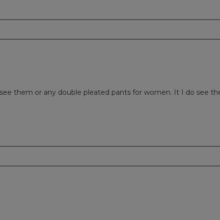
m
n’t see them or any double pleated pants for women. It I do see 
m