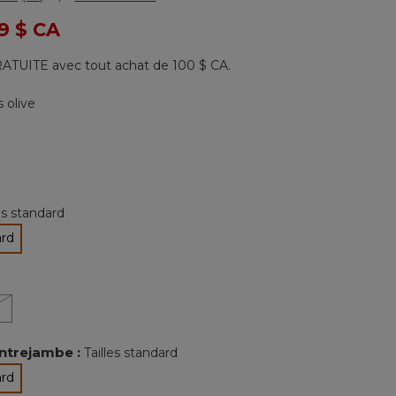
Lire
les
 de
9 $ CA
22
commentaires.
Lien
ATUITE avec tout achat de 100 $ CA.
vers
la
même
s olive
page.
nné
les standard
ard
tionné
ntrejambe :
Tailles standard
ard
tionné