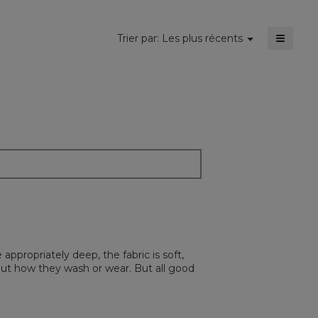
5.
≡
Menu
Trier par:
Les plus récents
▼
Cliquer
sur
le
bouton
suivant
mettra
à
jour
le
conten
ci-
dessou
appropriately deep, the fabric is soft,
out how they wash or wear. But all good