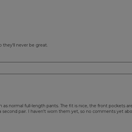
so they'll never be great.
m
as normal full-length pants. The fit is nice, the front pockets are 
ht a second pair. I haven't worn them yet, so no comments yet ab