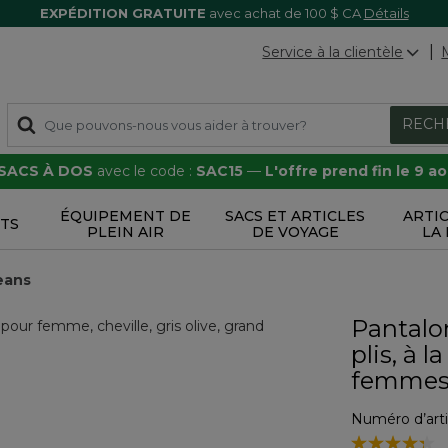
EXPÉDITION GRATUITE
avec achat de 100 $ CA
Détails
Service à la clientèle
RECH
 SACS À DOS
avec le code :
SAC15
—
L'offre prend fin le 9 a
ÉQUIPEMENT DE
SACS ET ARTICLES
ARTI
TS
PLEIN AIR
DE VOYAGE
LA
eans
Pantalon
plis, à l
femme
Numéro d’arti
5 sur 5 Évalua