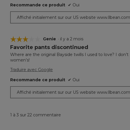
Recommande ce produit
✔
Oui
Affiché initialement sur our US website www.llbean.co
☆☆☆☆☆
☆☆☆☆☆
Genie
·
il y a 2 mois
Favorite pants discontinued
3
étoile(s)
Where are the original Bayside twills I used to love? I do
sur
women’s!
5.
Traduire avec Google
Recommande ce produit
✔
Oui
Affiché initialement sur our US website www.llbean.co
1 à 3 sur 22 commentaire