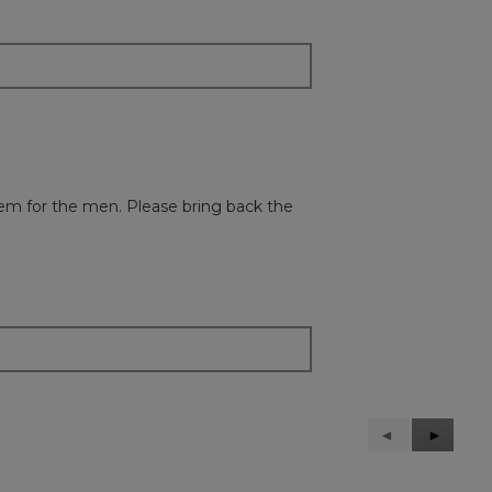
them for the men. Please bring back the
Précédent
◄
Suivant
►
Reviews
Reviews