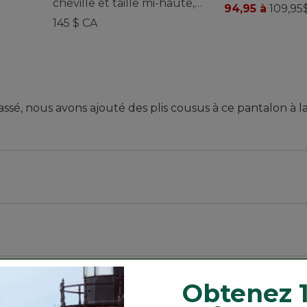
cheville et taille mi-haute,
True Shape, p
94,95 à
109,95
en mélange de coton,
145 $ CA
collection Sunwashed,
pour femmes
ssé, nous avons ajouté des plis cousus à ce pantalon à la
ses.
 élasthanne à 2 %.
Obtenez 