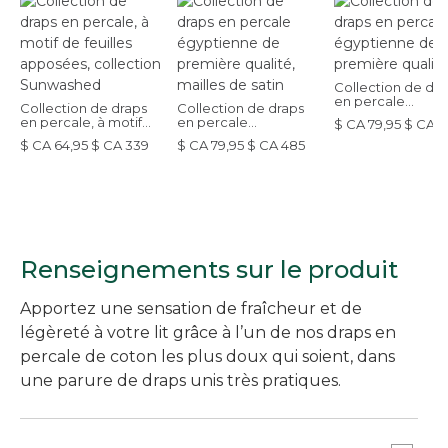
Collection de dra
en percale
Collection de draps
Collection de draps
égyptienne de
en percale, à motif
en percale
$ CA 79,95 $ CA 5
première qualité
de feuilles apposées,
égyptienne de
$ CA 64,95 $ CA 339
$ CA 79,95 $ CA 485
collection
première qualité,
Sunwashed
mailles de satin
Renseignements sur le produit
Apportez une sensation de fraîcheur et de
légèreté à votre lit grâce à l’un de nos draps en
percale de coton les plus doux qui soient, dans
une parure de draps unis très pratiques.