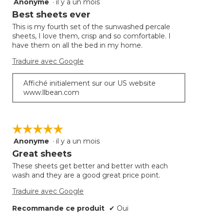
Anonyme
·
il y a un mois
5
suivan
mettra
étoile(s)
Best sheets ever
à
sur
jour
This is my fourth set of the sunwashed percale
5.
le
sheets, I love them, crisp and so comfortable. I
conte
ci-
have them on all the bed in my home.
desso
Traduire avec Google
Affiché initialement sur our US website
www.llbean.com
☆☆☆☆☆
☆☆☆☆☆
Anonyme
·
il y a un mois
5
étoile(s)
Great sheets
sur
These sheets get better and better with each
5.
wash and they are a good great price point.
Traduire avec Google
Recommande ce produit
✔
Oui