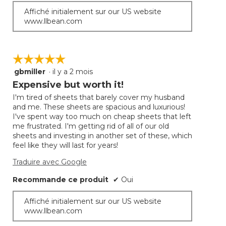
Affiché initialement sur our US website
www.llbean.com
☆☆☆☆☆
☆☆☆☆☆
gbmiller
·
il y a 2 mois
5
étoile(s)
Expensive but worth it!
sur
I'm tired of sheets that barely cover my husband
5.
and me. These sheets are spacious and luxurious!
I've spent way too much on cheap sheets that left
me frustrated. I'm getting rid of all of our old
sheets and investing in another set of these, which
feel like they will last for years!
Traduire avec Google
Recommande ce produit
✔
Oui
Affiché initialement sur our US website
www.llbean.com