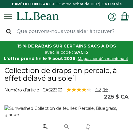
EXPÉDITION GRATUITE
avec achat de 100 $ CA
Détails
15 % DE RABAIS SUR CERTAINS SACS À DOS
avec le code :
SAC15
L'offre prend fin le 9 août 2026.
Magasiner dès maintenant
Collection de draps en percale, à
effet délavé au soleil
4,6 sur 5 Évaluation des clients
4.2
(65)
Numéro d’article :
CA522363
Lire
225 $ CA
les
65
commentaire
Lien
vers
la
même
page.