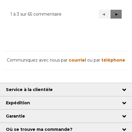
1 à 3 sur 65 commentaire
Précédent
◄
Suivant
►
Reviews
Reviews
Communiquez avec nous par
courriel
ou par
téléphone
Service à la clientèle
Expédition
Garantie
Où se trouve ma commande?