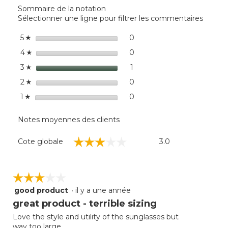
actio
L.L.Bean
Sommaire de la notation
entra
Polarized
Sélectionner une ligne pour filtrer les commentaires
l'ouv
Performance
d'une
BiFocal
étoiles
0
0 commentaires avec 5 éto
Sélectionnez pour filtrer 
5
☆
Rimless
boîte
Mirror
étoiles
de
0
0 commentaires avec 4 éto
Sélectionnez pour filtrer 
4
☆
Sunglasses
dialo
étoiles
1
1 commentaires avec 3 éto
Sélectionnez pour filtrer 
3
☆
étoiles
0
0 commentaires avec 2 éto
Sélectionnez pour filtrer 
2
☆
étoiles
0
0 commentaire avec 1 étoi
Sélectionnez pour filtrer 
1
☆
Notes moyennes des clients
Cote
☆☆☆☆☆
☆☆☆☆☆
Cote globale
3.0
globale,
La
cote
moyenne
☆☆☆☆☆
☆☆☆☆☆
est
good product
·
il y a une année
3
de
étoile(s)
great product - terrible sizing
3
sur
sur
Love the style and utility of the sunglasses but
5.
5.
way too large