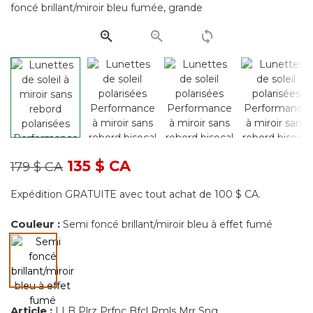
même
page.
Prix réduit de
à
135 $ CA
179 $ CA
Expédition GRATUITE avec tout achat de 100 $ CA.
Couleur :
Semi foncé brillant/miroir bleu à effet fumé
Article :
LLB Plrz Prfnc Bfcl Rmls Mrr Sng