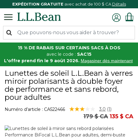
EXPÉDITION GRATUITE
avec achat de 100 $ CA
Détails
15 % DE RABAIS SUR CERTAINS SACS À DOS
avec le code :
SAC15
L'offre prend fin le 9 août 2026.
Magasiner dès maintenant
Lunettes de soleil L.L.Bean à verres
miroir polarisants à double foyer
de performance et sans rebord,
pour adultes
4,8 sur 5 Évaluation des clients
3.0
(1)
Numéro d’article :
CA522466
Lire
Prix réduit de
à
179 $ CA
135 $ CA
1
commentair
Lien
vers
la