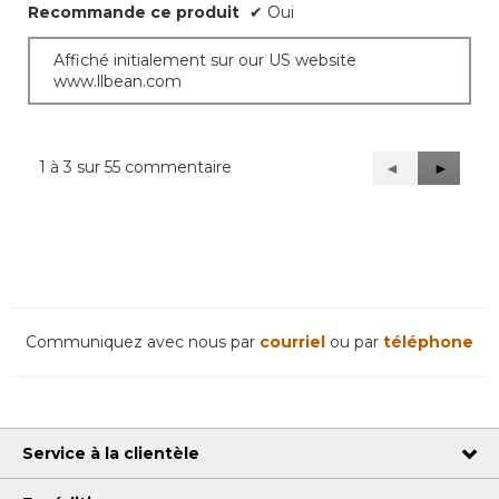
Recommande ce produit
✔
Oui
Affiché initialement sur our US website
www.llbean.com
1 à 3 sur 55 commentaire
Précédent
◄
Suivant
►
Reviews
Reviews
Communiquez avec nous par
courriel
ou par
téléphone
Service à la clientèle