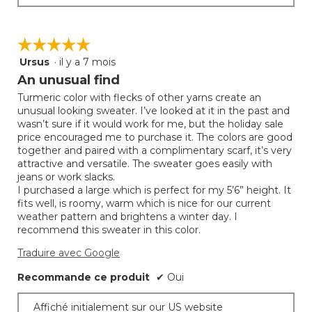
☆☆☆☆☆
☆☆☆☆☆
Ursus
·
il y a 7 mois
5
étoile(s)
An unusual find
sur
Turmeric color with flecks of other yarns create an
5.
unusual looking sweater. I’ve looked at it in the past and
wasn’t sure if it would work for me, but the holiday sale
price encouraged me to purchase it. The colors are good
together and paired with a complimentary scarf, it’s very
attractive and versatile. The sweater goes easily with
jeans or work slacks.
I purchased a large which is perfect for my 5’6” height. It
fits well, is roomy, warm which is nice for our current
weather pattern and brightens a winter day. I
recommend this sweater in this color.
Traduire avec Google
Recommande ce produit
✔
Oui
Affiché initialement sur our US website