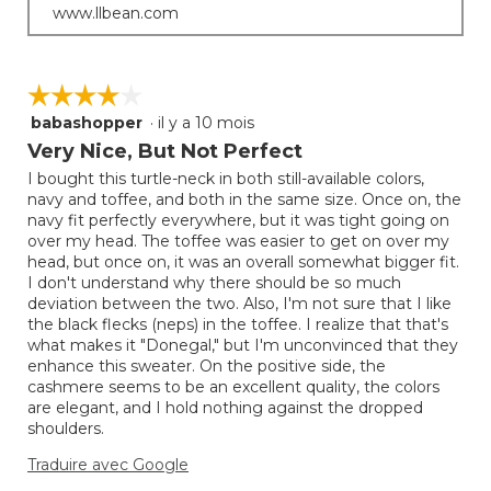
www.llbean.com
☆☆☆☆☆
☆☆☆☆☆
babashopper
·
il y a 10 mois
4
étoile(s)
Very Nice, But Not Perfect
sur
I bought this turtle-neck in both still-available colors,
5.
navy and toffee, and both in the same size. Once on, the
navy fit perfectly everywhere, but it was tight going on
over my head. The toffee was easier to get on over my
head, but once on, it was an overall somewhat bigger fit.
I don't understand why there should be so much
deviation between the two. Also, I'm not sure that I like
the black flecks (neps) in the toffee. I realize that that's
what makes it "Donegal," but I'm unconvinced that they
enhance this sweater. On the positive side, the
cashmere seems to be an excellent quality, the colors
are elegant, and I hold nothing against the dropped
shoulders.
Traduire avec Google