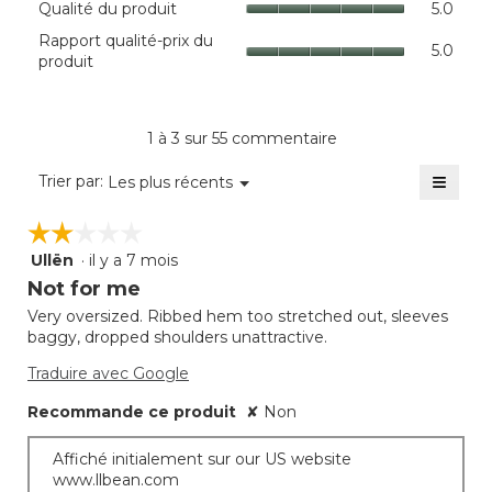
Qualité du produit
5.0
cote
du
Rappo
Rapport qualité-prix du
moye
produi
5.0
qualit
produit
est
La
prix
de
cote
du
3.9
moye
produi
sur
est
La
1 à 3 sur 55 commentaire
5.
de
cote
5
≡
moye
Menu
Trier par:
Les plus récents
sur
▼
est
Clique
5.
sur
de
☆☆☆☆☆
☆☆☆☆☆
le
5
bouto
Ullën
·
il y a 7 mois
sur
2
suivan
mettra
5.
étoile(s)
Not for me
à
sur
jour
Very oversized. Ribbed hem too stretched out, sleeves
5.
le
baggy, dropped shoulders unattractive.
conte
ci-
desso
Traduire avec Google
Recommande ce produit
✘
Non
Affiché initialement sur our US website
www.llbean.com