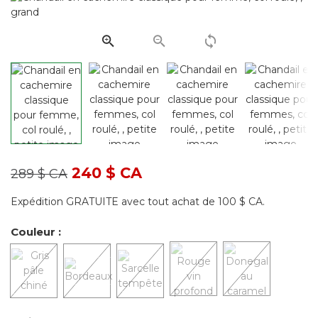
Lien
vers
la
même
page.
Prix réduit de
à
240 $ CA
289 $ CA
Expédition GRATUITE avec tout achat de 100 $ CA.
Couleur :