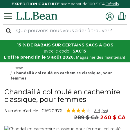
EXPÉDITION GRATUITE
avec achat de 100 $ CA
Détails
15 % DE RABAIS SUR CERTAINS SACS À DOS
avec le code :
SAC15
L'offre prend fin le 9 août 2026.
Magasiner dès maintenant
L.L.Bean
Chandail à col roulé en cachemire classique, pour
femmes
Chandail à col roulé en cachemire
classique, pour femmes
5 sur 5 Évaluation des clients
3.9
(55)
Numéro d’article :
CA520976
Lire
Prix réduit de
à
289 $ CA
240 $ CA
les
55
commentair