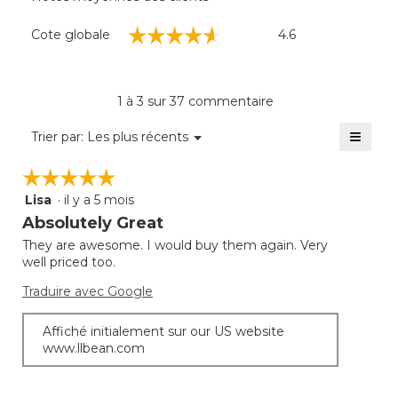
Cote
☆☆☆☆☆
☆☆☆☆☆
Cote globale
4.6
globale,
La
cote
moyenne
1 à 3 sur 37 commentaire
est
de
≡
Menu
Trier par:
Les plus récents
▼
4.6
Clique
sur
sur
☆☆☆☆☆
☆☆☆☆☆
5.
le
bouto
Lisa
·
il y a 5 mois
5
suivan
mettra
étoile(s)
Absolutely Great
à
sur
jour
They are awesome. I would buy them again. Very
5.
le
well priced too.
conte
ci-
desso
Traduire avec Google
Affiché initialement sur our US website
www.llbean.com