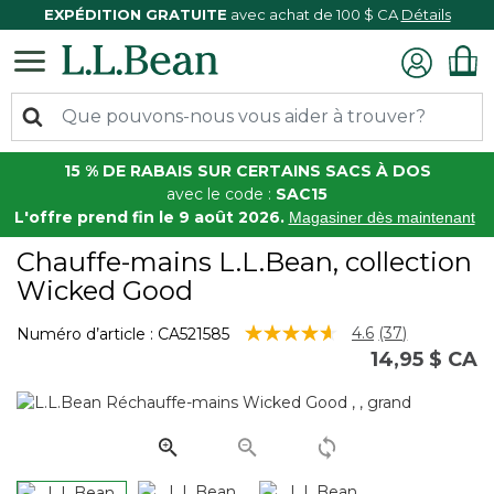
EXPÉDITION GRATUITE
avec achat de 100 $ CA
Détails
15 % DE RABAIS SUR CERTAINS SACS À DOS
avec le code :
SAC15
L'offre prend fin le 9 août 2026.
Magasiner dès maintenant
Chauffe-mains L.L.Bean, collection
Wicked Good
3,3 sur 5 Évaluation des clients
4.6
(37)
Numéro d’article :
CA521585
Lire
14,95 $ CA
les
37
commentaire
Lien
vers
la
même
page.