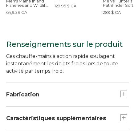
Men's Maine Inland
Men's Hunter's
Fisheries and Wildlife
Pathfinder Softsh
129,95 $ CA
Tee, Moose
Pants
64,95 $ CA
289 $ CA
Renseignements sur le produit
Ces chauffe-mains à action rapide soulagent
instantanément les doigts froids lors de toute
activité par temps froid.
Fabrication
Article produit une chaleur allant de 135° à
156°F.
Caractéristiques supplémentaires
Se réchauffent en 10 à 15 minutes.
Le format compact permet de glisser ces
Produit déconseillé aux bébés et aux jeunes