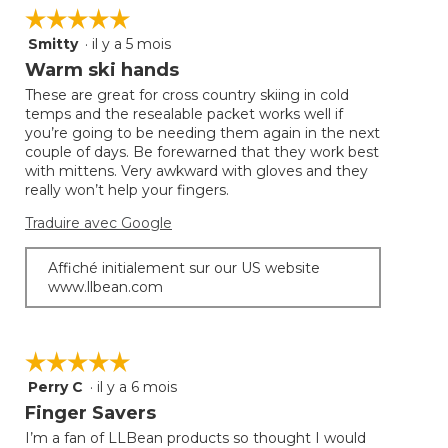
☆☆☆☆☆
☆☆☆☆☆
Smitty
·
il y a 5 mois
5
étoile(s)
Warm ski hands
sur
These are great for cross country skiing in cold
5.
temps and the resealable packet works well if
you’re going to be needing them again in the next
couple of days. Be forewarned that they work best
with mittens. Very awkward with gloves and they
really won’t help your fingers.
Traduire avec Google
Affiché initialement sur our US website
www.llbean.com
☆☆☆☆☆
☆☆☆☆☆
Perry C
·
il y a 6 mois
5
étoile(s)
Finger Savers
sur
I’m a fan of LLBean products so thought I would
5.