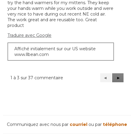
try the hand warmers for my mittens. They keep
your hands warm while you work outside and were
very nice to have during out recent NE cold air.
The work great and are reusable too. Great
product
Traduire avec Google
Affiché initialement sur our US website
www.llbean.com
1 à 3 sur 37 commentaire
Précédent
◄
Suivant
►
Reviews
Reviews
Communiquez avec nous par
courriel
ou par
téléphone