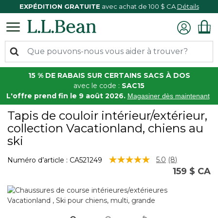
EXPÉDITION GRATUITE
avec achat de 100 $ CA
Détails
15 % DE RABAIS SUR CERTAINS SACS À DOS
avec le code :
SAC15
L'offre prend fin le 9 août 2026.
Magasiner dès maintenant
Tapis de couloir intérieur/extérieur,
collection Vacationland, chiens au
ski
4,6 sur 5 Évaluation des clients
5.0
(8)
Numéro d’article :
CA521249
Lire
159 $ CA
les
8
commentaire
Lien
vers
la
même