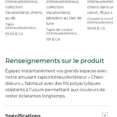
Coussin à croche
intérieur/extérieur
Tapis
chiens dans un ca
intérieur/extérieur,
99,95 $ CA
Tapis de couloir
18 po x 18 po
collection
intérieur/extérieur,
99,95 $ CA
Vacationland, chiens
collection
au ski
159 $ CA
Vacationland,
labradors au clair de
lune
Renseignements sur le produit
Égayez instantanément vos grands espaces avec
notre amusant tapis intérieur/extérieur « Chien
skieurs », fabriqué avec des fils polyacryliques
résistants à l’usure permettant aux couleurs de
rester éclatantes longtemps.
Spécifications