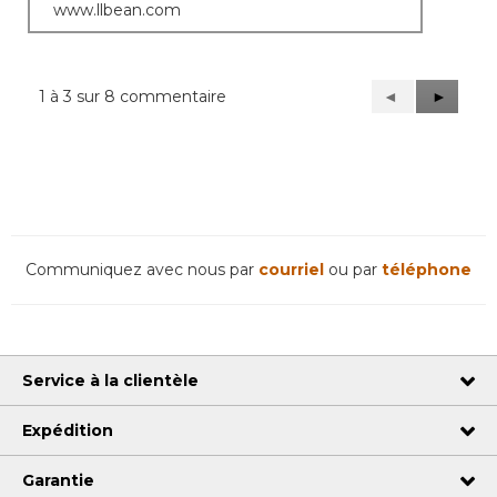
www.llbean.com
1 à 3 sur 8 commentaire
Précédent
◄
Suivant
►
Reviews
Reviews
Communiquez avec nous par
courriel
ou par
téléphone
Service à la clientèle
Expédition
Garantie