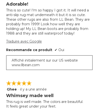
mettra
étoile(s)
Adorable!
à
sur
jour
This is so cute! I'm so happy I got it. It will need a
5.
le
anti-slip rug mat underneath it but it is so cute.
conte
ci-
These other rugs are also from LL Bean. They are
desso
probably from 1999! Look how well they are
holding up! My LL Bean boots are probably from
1988 and they are still waterproof today!
Traduire avec Google
Recommande ce produit
✔
Oui
Affiché initialement sur our US website
www.llbean.com
☆☆☆☆☆
☆☆☆☆☆
Ghee
·
il y a une année
5
étoile(s)
Whimsey made well
sur
This rug is well made. The colors are beautiful.
5.
It feels great under your feet.