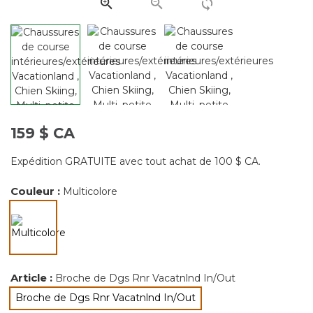
page.
159 $ CA
Expédition GRATUITE avec tout achat de 100 $ CA.
Couleur :
Multicolore
sélectionné
Article :
Broche de Dgs Rnr Vacatnlnd In/Out
Broche de Dgs Rnr Vacatnlnd In/Out
sélectionné