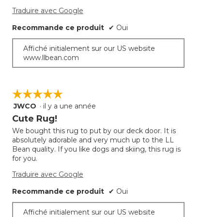
Traduire avec Google
Recommande ce produit
✔
Oui
Affiché initialement sur our US website
www.llbean.com
☆☆☆☆☆
☆☆☆☆☆
JWCO
·
il y a une année
5
étoile(s)
Cute Rug!
sur
We bought this rug to put by our deck door. It is
5.
absolutely adorable and very much up to the LL
Bean quality. If you like dogs and skiing, this rug is
for you.
Traduire avec Google
Recommande ce produit
✔
Oui
Affiché initialement sur our US website