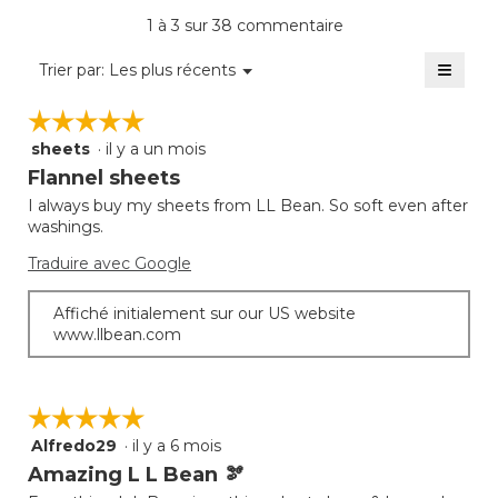
produi
sur
est
La
1 à 3 sur 38 commentaire
5.
de
cote
4.5
≡
moye
Menu
Trier par:
Les plus récents
sur
▼
est
Clique
5.
sur
de
☆☆☆☆☆
☆☆☆☆☆
le
2
bouto
sheets
·
il y a un mois
sur
5
suivan
mettra
5.
étoile(s)
Flannel sheets
à
sur
jour
I always buy my sheets from LL Bean. So soft even after
5.
le
washings.
conte
ci-
desso
Traduire avec Google
Affiché initialement sur our US website
www.llbean.com
☆☆☆☆☆
☆☆☆☆☆
Alfredo29
·
il y a 6 mois
5
étoile(s)
Amazing L L Bean 🫘
sur