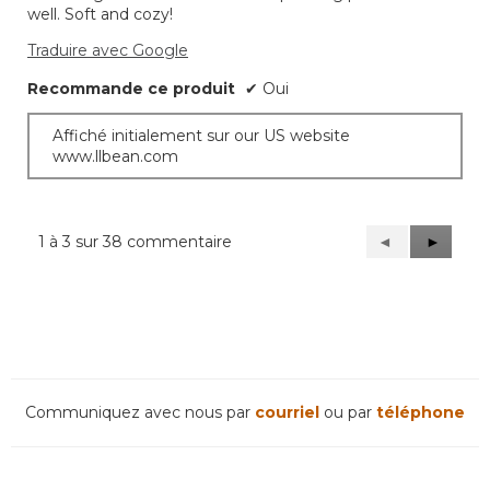
well. Soft and cozy!
Traduire avec Google
Recommande ce produit
✔
Oui
Affiché initialement sur our US website
www.llbean.com
1 à 3 sur 38 commentaire
Précédent
◄
Suivant
►
Reviews
Reviews
Communiquez avec nous par
courriel
ou par
téléphone