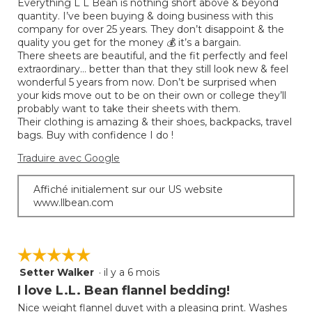
Everything L L Bean is nothing short above & beyond
5.
quantity. I’ve been buying & doing business with this
company for over 25 years. They don’t disappoint & the
quality you get for the money 💰 it’s a bargain.
There sheets are beautiful, and the fit perfectly and feel
extraordinary… better than that they still look new & feel
wonderful 5 years from now. Don’t be surprised when
your kids move out to be on their own or college they’ll
probably want to take their sheets with them.
Their clothing is amazing & their shoes, backpacks, travel
bags. Buy with confidence I do !
Traduire avec Google
Affiché initialement sur our US website
www.llbean.com
☆☆☆☆☆
☆☆☆☆☆
Setter Walker
·
il y a 6 mois
5
étoile(s)
I love L.L. Bean flannel bedding!
sur
Nice weight flannel duvet with a pleasing print. Washes
5.