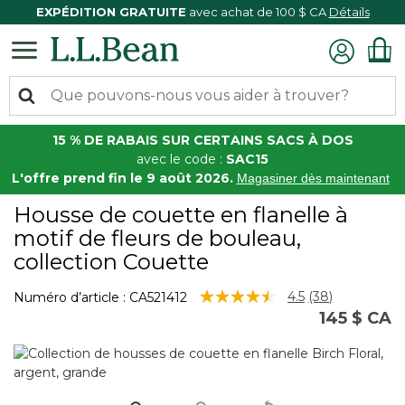
EXPÉDITION GRATUITE
avec achat de 100 $ CA
Détails
15 % DE RABAIS SUR CERTAINS SACS À DOS
avec le code :
SAC15
L'offre prend fin le 9 août 2026.
Magasiner dès maintenant
Housse de couette en flanelle à
motif de fleurs de bouleau,
collection Couette
5 sur 5 Évaluation des clients
4.5
(38)
Numéro d’article :
CA521412
Lire
145 $ CA
les
38
commentaire
Lien
vers
la
même