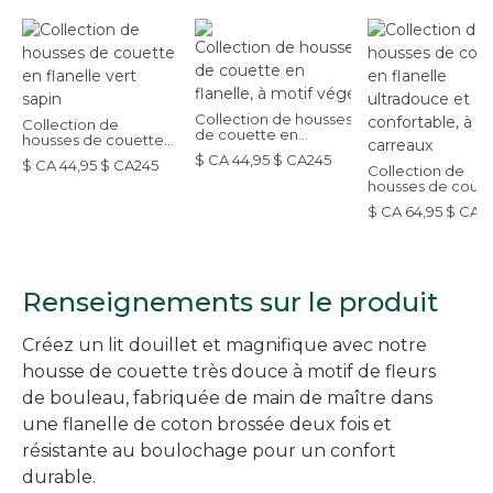
Collection de housses
Collection de
de couette en
housses de couette
flanelle, à motif végétal et floral
en flanelle vert sapin
$ CA 44,95 $ CA245
$ CA 44,95 $ CA245
Collection de
housses de coue
en flanelle ultra
$ CA 64,95 $ CA 2
et confortable, à
carreaux
Renseignements sur le produit
Créez un lit douillet et magnifique avec notre
housse de couette très douce à motif de fleurs
de bouleau, fabriquée de main de maître dans
une flanelle de coton brossée deux fois et
résistante au boulochage pour un confort
durable.