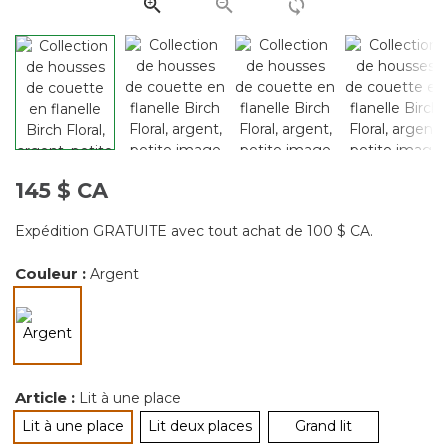
page.
145 $ CA
Expédition GRATUITE avec tout achat de 100 $ CA.
Couleur :
Argent
sélectionné
Article :
Lit à une place
Lit à une place
Lit deux places
Grand lit
sélectionné