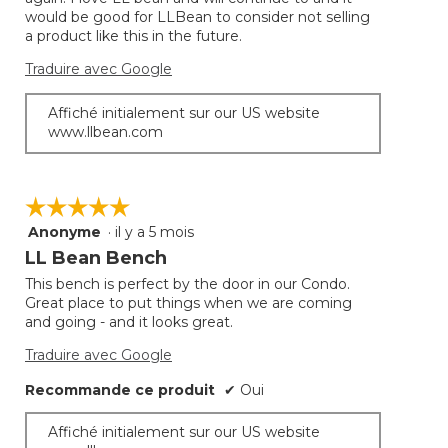
would be good for LLBean to consider not selling
a product like this in the future.
Traduire avec Google
Affiché initialement sur our US website
www.llbean.com
☆☆☆☆☆
☆☆☆☆☆
Anonyme
·
il y a 5 mois
5
étoile(s)
LL Bean Bench
sur
This bench is perfect by the door in our Condo.
5.
Great place to put things when we are coming
and going - and it looks great.
Traduire avec Google
Recommande ce produit
✔
Oui
Affiché initialement sur our US website