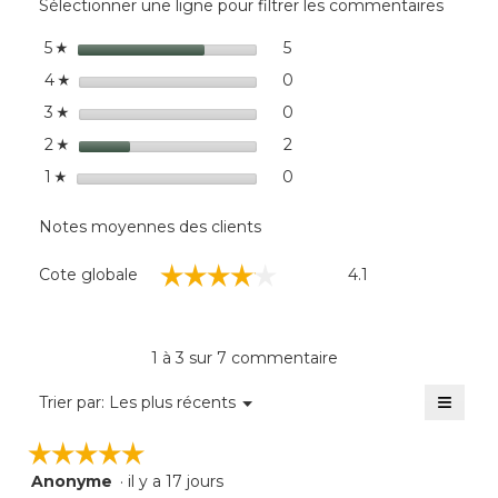
Sélectionner une ligne pour filtrer les commentaires
l'ouv
Bench,
d'une
Large
étoiles
5
5 commentaires avec 5 éto
Sélectionnez pour filtrer 
5
☆
boîte
étoiles
de
0
0 commentaires avec 4 éto
Sélectionnez pour filtrer 
4
☆
dialo
étoiles
0
0 commentaires avec 3 éto
Sélectionnez pour filtrer 
3
☆
étoiles
2
2 commentaires avec 2 éto
Sélectionnez pour filtrer 
2
☆
étoiles
0
0 commentaire avec 1 étoi
Sélectionnez pour filtrer 
1
☆
Notes moyennes des clients
Cote
☆☆☆☆☆
☆☆☆☆☆
Cote globale
4.1
globale,
La
cote
moyenne
1 à 3 sur 7 commentaire
est
de
≡
Menu
Trier par:
Les plus récents
▼
4.1
Clique
sur
sur
☆☆☆☆☆
☆☆☆☆☆
5.
le
bouto
Anonyme
·
il y a 17 jours
5
suivan