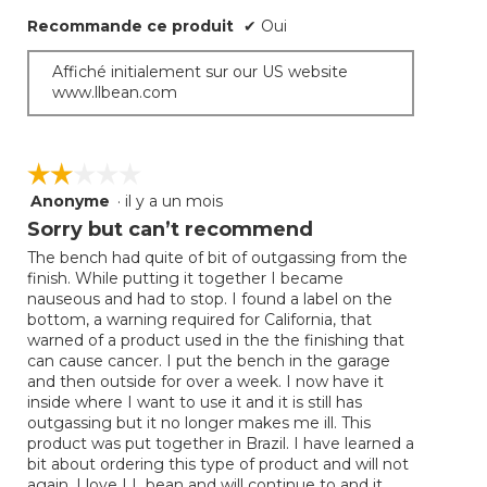
mettra
étoile(s)
à
Recommande ce produit
✔
Oui
sur
jour
5.
le
conte
Affiché initialement sur our US website
ci-
www.llbean.com
desso
☆☆☆☆☆
☆☆☆☆☆
Anonyme
·
il y a un mois
2
étoile(s)
Sorry but can’t recommend
sur
The bench had quite of bit of outgassing from the
5.
finish. While putting it together I became
nauseous and had to stop. I found a label on the
bottom, a warning required for California, that
warned of a product used in the the finishing that
can cause cancer. I put the bench in the garage
and then outside for over a week. I now have it
inside where I want to use it and it is still has
outgassing but it no longer makes me ill. This
product was put together in Brazil. I have learned a
bit about ordering this type of product and will not
again. I love LL bean and will continue to and it