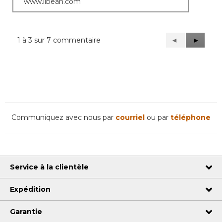
www.llbean.com
1 à 3 sur 7 commentaire
Précédent
◄
Suivant
►
Reviews
Reviews
Communiquez avec nous par
courriel
ou par
téléphone
Service à la clientèle
Expédition
Garantie