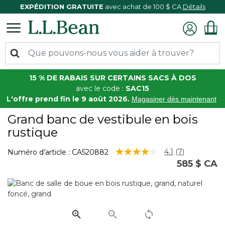
EXPÉDITION GRATUITE
avec achat de 100 $ CA
Détails
15 % DE RABAIS SUR CERTAINS SACS À DOS
avec le code :
SAC15
L'offre prend fin le 9 août 2026.
Magasiner dès maintenant
Grand banc de vestibule en bois
rustique
3,5 sur 5 Évaluation des clients
4.1
(7)
Numéro d’article :
CA520882
Lire
585 $ CA
les
7
commentair
Lien
vers
la
même
page.