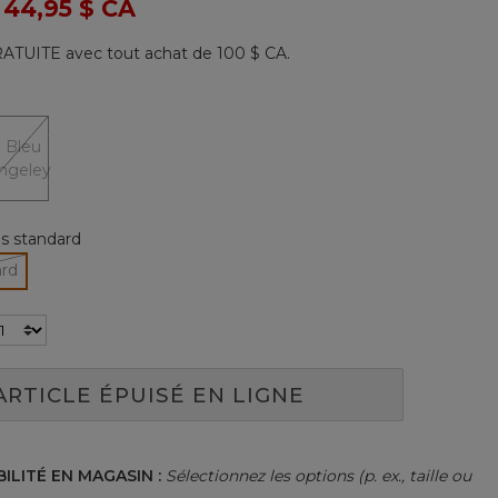
 de
à
44,95 $ CA
114
commentaires.
Lien
ATUITE avec tout achat de 100 $ CA.
vers
la
même
page.
les standard
ard
tionné
ARTICLE ÉPUISÉ EN LIGNE
BILITÉ EN MAGASIN :
Sélectionnez les options (p. ex., taille ou