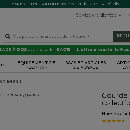
EXPÉDITION GRATUITE
avec achat de 100 $ CA
Détails
Service à la clientèle
RECH
 SACS À DOS
avec le code :
SAC15
—
L'offre prend fin le 9 a
ÉQUIPEMENT DE
SACS ET ARTICLES
ARTI
TS
PLEIN AIR
DE VOYAGE
LA
ion Bean’s
Gourde 
collecti
Numéro d’arti
3,7 sur 5 Éval