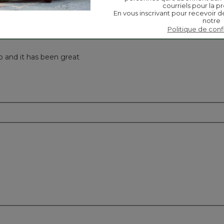
courriels pour la pr
En vous inscrivant pour recevoir d
notre
Politique de conf
o and it has been great
m
m