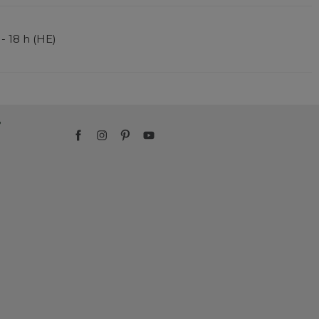
 - 18 h (HE)
?