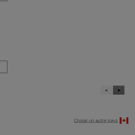
Précédent
◄
Suivant
►
Reviews
Reviews
Choisir un autre pays