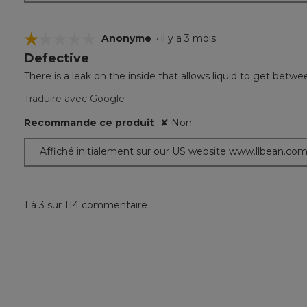
☆☆☆☆☆
☆☆☆☆☆
Anonyme
·
il y a 3 mois
Defective
1
étoile(s)
There is a leak on the inside that allows liquid to get betwee
sur
5.
Traduire avec Google
Recommande ce produit
✘
Non
Affiché initialement sur our US website www.llbean.co
1 à 3 sur 114 commentaire