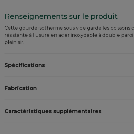
Renseignements sur le produit
Cette gourde isotherme sous vide garde les boissons c
résistante à l’usure en acier inoxydable à double paroi 
plein air.
Spécifications
Tailles standard
Capacité : 24 oz.
Fabrication
Très grand
Capacité : 32 oz.
Fabriqué en acier inoxydable à double paroi.
L’isolant sous vide fiable garde les boissons chaudes 
Caractéristiques supplémentaires
Sans BPA.
Cordon pour un transport facile.
Laver à la main seulement.