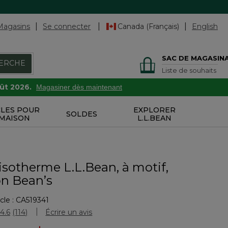
Magasins
Se connecter
Canada (Français)
English
SAC DE MAGASIN
ERCHE
Liste de souhaits
oût 2026.
Magasiner dès maintenant
CLES POUR
EXPLORER
SOLDES
 MAISON
L.L.BEAN
isotherme L.L.Bean, à motif,
on Bean’s
cle :
CA519341
uation des clients
4.6
(114)
Écrire un avis
Lire
les