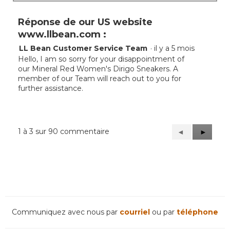
Réponse de our US website
www.llbean.com :
LL Bean Customer Service Team
·
il y a 5 mois
Hello, I am so sorry for your disappointment of
our Mineral Red Women's Dirigo Sneakers. A
member of our Team will reach out to you for
further assistance.
1 à 3 sur 90 commentaire
Précédent
◄
Suivant
►
Reviews
Reviews
Communiquez avec nous par
courriel
ou par
téléphone