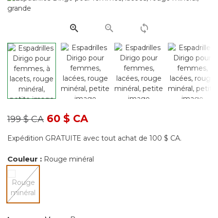
Lien
vers
la
même
page.
Prix réduit de
à
60 $ CA
199 $ CA
Expédition GRATUITE avec tout achat de 100 $ CA.
Couleur :
Rouge minéral
sélectionné