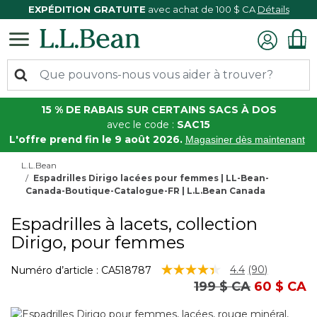
EXPÉDITION GRATUITE
avec achat de 100 $ CA
Détails
15 % DE RABAIS SUR CERTAINS SACS À DOS
avec le code :
SAC15
L'offre prend fin le 9 août 2026.
Magasiner dès maintenant
L.L.Bean
Espadrilles Dirigo lacées pour femmes | LL-Bean-
Canada-Boutique-Catalogue-FR | L.L.Bean Canada
Espadrilles à lacets, collection
Dirigo, pour femmes
4,6 sur 5 Évaluation des clients
4.4
(90)
Numéro d’article :
CA518787
Lire
Prix réduit de
à
199 $ CA
60 $ CA
les
90
commentair