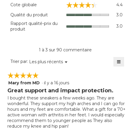
Cote
☆☆☆☆☆
☆☆☆☆☆
Cote globale
4.4
global
La
Quali
Qualité du produit
3.0
cote
du
Rappo
Rapport qualité-prix du
moye
produi
3.0
qualit
produit
est
La
prix
de
cote
du
4.4
moye
produi
sur
est
La
1 à 3 sur 90 commentaire
5.
de
cote
3
≡
moye
Menu
Trier par:
Les plus récents
sur
▼
est
Clique
5.
sur
de
☆☆☆☆☆
☆☆☆☆☆
le
3
bouto
Mary from MD
·
il y a 16 jours
sur
5
suivan
mettra
5.
étoile(s)
Great support and impact protection.
à
sur
jour
I bought these sneakers a few weeks ago. They are
5.
le
wonderful. They support my high arches and I can go for
conte
ci-
hours and my feet are comfortable. What a gift for a 70+
desso
active woman with arthritis in her feet. I would especially
recommend them to younger people as They also
reduce my knee and hip pain!