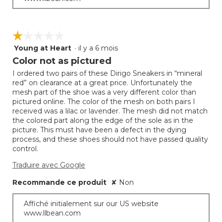
☆☆☆☆☆
☆☆☆☆☆
Young at Heart
·
il y a 6 mois
1
étoile(s)
Color not as pictured
sur
I ordered two pairs of these Dirigo Sneakers in “mineral
5.
red” on clearance at a great price. Unfortunately the
mesh part of the shoe was a very different color than
pictured online. The color of the mesh on both pairs I
received was a lilac or lavender. The mesh did not match
the colored part along the edge of the sole as in the
picture. This must have been a defect in the dying
process, and these shoes should not have passed quality
control.
Traduire avec Google
Recommande ce produit
✘
Non
Affiché initialement sur our US website
www.llbean.com