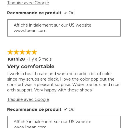
Traduire avec Google
Recommande ce produit
✔
Oui
Affiché initialement sur our US website
www.llbean.com
☆☆☆☆☆
☆☆☆☆☆
Kathi28
·
il y a 5 mois
5
étoile(s)
Very comfortable
sur
I work in health care and wanted to add a bit of color
5.
since my scrubs are black. I love the color pop but the
comfort was a pleasant surprise. Wider toe box, and nice
arch support. Very happy with these shoes!
Traduire avec Google
Recommande ce produit
✔
Oui
Affiché initialement sur our US website
www.llbean.com