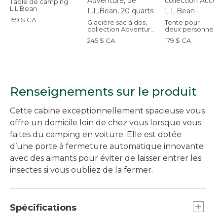
Table de camping
L.L.Bean
159 $ CA
Glacière sac à dos,
Tente pour
collection Adventure,
deux personnes,
de L.L.Bean, 20 quarts
collection Access
245 $ CA
179 $ CA
L.L.Bean
Renseignements sur le produit
Cette cabine exceptionnellement spacieuse vous
offre un domicile loin de chez vous lorsque vous
faites du camping en voiture. Elle est dotée
d’une porte à fermeture automatique innovante
avec des aimants pour éviter de laisser entrer les
insectes si vous oubliez de la fermer.
Spécifications