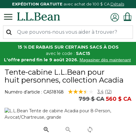
EXPÉDITION GRATUITE
avec achat de 100 $ CA
Détails
15 % DE RABAIS SUR CERTAINS SACS À DOS
avec le code :
SAC15
L'offre prend fin le 9 août 2026.
Magasiner dès maintenant
Tente-cabine L.L.Bean pour
huit personnes, collection Acadia
3,5 sur 5 Évaluation des clients
3.4
(12)
Numéro d’article :
CA518168
Lire
Prix réduit de
à
799 $ CA
560 $ CA
les
12
commentaire
Lien
vers
la
même
page.