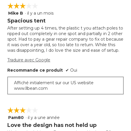
sur
de
☆☆☆☆☆
☆☆☆☆☆
le
2
bouto
Mike B
·
il y a un mois
sur
3
suivan
mettra
5.
étoile(s)
Spacious tent
à
sur
jour
After setting up 4 times, the plastic t you attach poles to
5.
le
ripped out completely in one spot and partially in 2 other
conte
ci-
spot. Had to pay a gear repair company to fix ot because
desso
it was over a year old, so too late to return. While this
was disappointing, I do love the size and ease of setup.
Traduire avec Google
Recommande ce produit
✔
Oui
Affiché initialement sur our US website
www.llbean.com
☆☆☆☆☆
☆☆☆☆☆
Pam80
·
il y a une année
3
étoile(s)
Love the design has not held up
sur