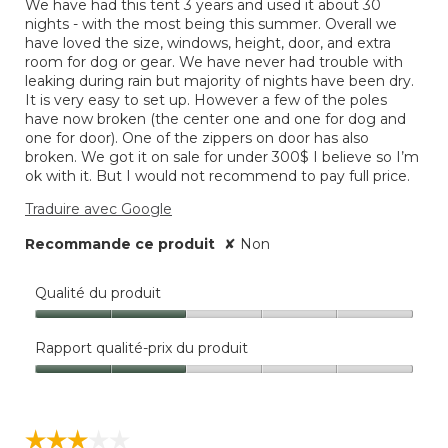
We have had this tent 3 years and used it about 30
5.
nights - with the most being this summer. Overall we
have loved the size, windows, height, door, and extra
room for dog or gear. We have never had trouble with
leaking during rain but majority of nights have been dry.
It is very easy to set up. However a few of the poles
have now broken (the center one and one for dog and
one for door). One of the zippers on door has also
broken. We got it on sale for under 300$ I believe so I’m
ok with it. But I would not recommend to pay full price.
Traduire avec Google
Recommande ce produit
✘
Non
Qualité du produit
Qualité
du
Rapport qualité-prix du produit
produit,
Rapport
2
qualité-
sur
prix
5
☆☆☆☆☆
☆☆☆☆☆
du