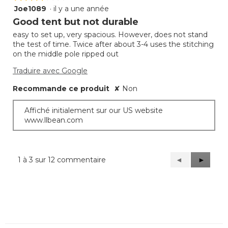
produit,
Joe1089
·
il y a une année
3
2
étoile(s)
Good tent but not durable
sur
sur
5
easy to set up, very spacious. However, does not stand
5.
the test of time. Twice after about 3-4 uses the stitching
on the middle pole ripped out
Traduire avec Google
Recommande ce produit
✘
Non
Affiché initialement sur our US website
www.llbean.com
1 à 3 sur 12 commentaire
Précédent
◄
Suivant
►
Reviews
Reviews