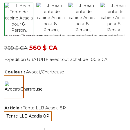
Prix réduit de
à
560 $ CA
799 $ CA
Expédition GRATUITE avec tout achat de 100 $ CA.
Couleur :
Avocat/Chartreuse
sélectionné
Article :
Tente LLB Acadia 8P
Tente LLB Acadia 8P
sélectionné