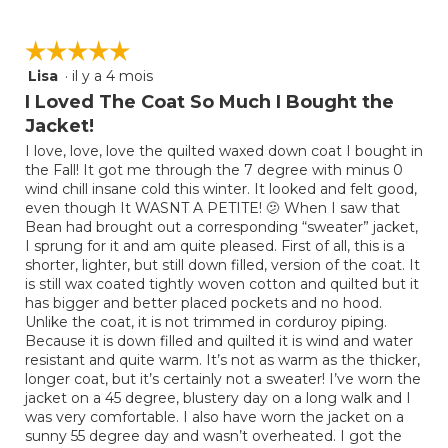
☆☆☆☆☆
☆☆☆☆☆
Lisa
·
il y a 4 mois
5
étoile(s)
I Loved The Coat So Much I Bought the
sur
Jacket!
5.
I love, love, love the quilted waxed down coat I bought in
the Fall! It got me through the 7 degree with minus 0
wind chill insane cold this winter. It looked and felt good,
even though It WASNT A PETITE! 🫤 When I saw that
Bean had brought out a corresponding “sweater” jacket,
I sprung for it and am quite pleased. First of all, this is a
shorter, lighter, but still down filled, version of the coat. It
is still wax coated tightly woven cotton and quilted but it
has bigger and better placed pockets and no hood.
Unlike the coat, it is not trimmed in corduroy piping.
Because it is down filled and quilted it is wind and water
resistant and quite warm. It’s not as warm as the thicker,
longer coat, but it’s certainly not a sweater! I’ve worn the
jacket on a 45 degree, blustery day on a long walk and I
was very comfortable. I also have worn the jacket on a
sunny 55 degree day and wasn’t overheated. I got the