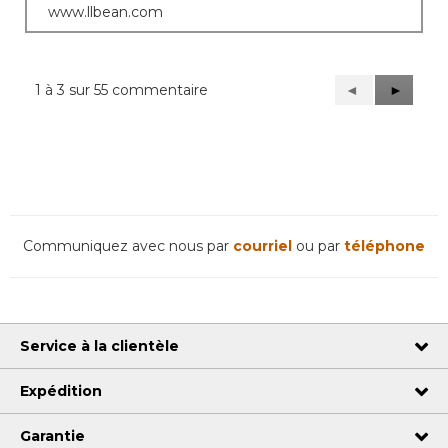
www.llbean.com
1 à 3 sur 55 commentaire
Précédent
◄
Suivant
►
Reviews
Reviews
Communiquez avec nous par
courriel
ou par
téléphone
Service à la clientèle
Expédition
Garantie