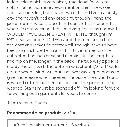
loden color which is very nicely traditional for waxed
cotton fabric. Some reviews mention that the waxed
fabric attracts lint, but I have two cats and live in a dusty
city and haven’t had any problem, though I hang the
jacket up in my coat closet and don’t let it sit around
when I’m not wearing it. As for sizing, this runs narrow. IT
WOULD HAVE BEEN GREAT IN PETITE, though! I’m
5’3”, pear shaped, 34D, 135lbs and the medium in both
the coat and jacket fit pretty well, though it would have
been so much better in a PETITE! I’ve turned up the
cuffs about an inch or so and it looks ok. The length is
mid hip on me, longer in the back. The two way zipper is
sturdy metal. I wish the bottom was about 1/2 to 1” wider
on me when I sit down, but the two way zipper opens to
give more ease when needed. Because the outer fabric
is waxed cotton, neither the coat nor the jacket can be
washed. Stains must be sponged off. I’m looking forward
to wearing both garments for years to come!
Traduire avec Google
Recommande ce produit
✔
Oui
Affiché initialement sur our US website