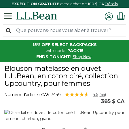
EXPÉDITION GRATUITE
avec achat de 100 $ CA
Détails
15% OFF SELECT BACKPACKS
with code:
PACK15
ENDS TONIGHT!
Shop Now
Blouson matelassé en duvet
L.L.Bean, en coton ciré, collection
Upcountry, pour femmes
3,4 sur 5 Évaluation des clients
4.5
(55)
Numéro d’article :
CA517449
Lire
385 $ CA
les
55
commentaire
Lien
vers
la
même