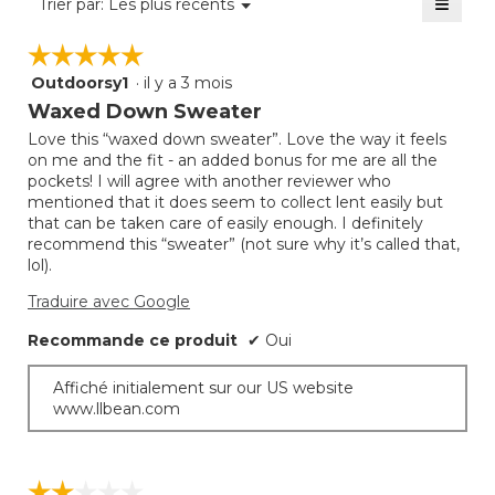
≡
Menu
Trier par:
Les plus récents
sur
▼
est
Clique
5.
sur
de
☆☆☆☆☆
☆☆☆☆☆
le
4
bouto
Outdoorsy1
·
il y a 3 mois
sur
5
suivan
mettra
5.
étoile(s)
Waxed Down Sweater
à
sur
jour
Love this “waxed down sweater”. Love the way it feels
5.
le
on me and the fit - an added bonus for me are all the
conte
ci-
pockets! I will agree with another reviewer who
desso
mentioned that it does seem to collect lent easily but
that can be taken care of easily enough. I definitely
recommend this “sweater” (not sure why it’s called that,
lol).
Traduire avec Google
Recommande ce produit
✔
Oui
Affiché initialement sur our US website
www.llbean.com
☆☆☆☆☆
☆☆☆☆☆