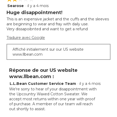
Searose
·
il y a 4 mois
2
étoile(s)
Huge disappointment!
sur
This is an expensive jacket and the cuffs and the sleeves
5.
are beginning to wear and fray with daily use.
Very dissapoibnted and want to get a refund
Traduire avec Google
Affiché initialement sur our US website
www.llbean.com
Réponse de our US website
www.llbean.com :
L.L.Bean Customer Service Team
·
il y a 4 mois
We're sorry to hear of your disappointment with
the Upcountry Waxed Cotton Sweater. We
accept most returns within one year with proof
of purchase. A member of our team will reach
out shortly to assist.