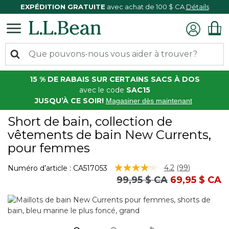
EXPÉDITION GRATUITE
avec achat de 100 $ CA
Détails
15 % DE RABAIS SUR CERTAINS SACS À DOS
avec le code
SAC15
JUSQU’À CE SOIR!
Magasiner dès maintenant
Short de bain, collection de
vêtements de bain New Currents,
pour femmes
4,4 sur 5 Évaluation des clients
4.2
(99)
Numéro d’article :
CA517053
Lire
Prix réduit de
à
99,95 $ CA
69,95 $ CA
les
99
commentaire
Lien
vers
la
même