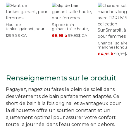
Haut de
Slip de bain
tankini gainant, pour
gainant taille haute,
femmes
pour femmes
129,95 $ CA
69,95 à
99,95$ CA
Chandail solaire à
manches longue
avec FPRUV 50+,
64,95 à
99,95$ 
collection
SunSmart®, à mot
pour femmes
Renseignements sur le produit
Pagayez, nagez ou faites le plein de soleil dans
des vêtements de bain parfaitement adaptés. Ce
short de bain à la fois original et avantageux pour
la silhouette offre un soutien constant et un
ajustement optimal pour assurer votre confort
toute la journée, dans l’eau comme en dehors.