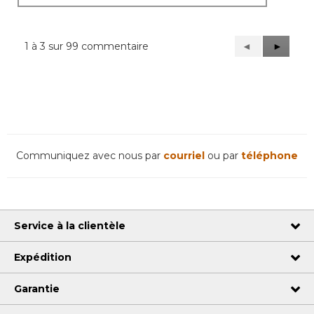
1 à 3 sur 99 commentaire
Précédent
◄
Suivant
►
Reviews
Reviews
Communiquez avec nous par
courriel
ou par
téléphone
Service à la clientèle
Expédition
Garantie