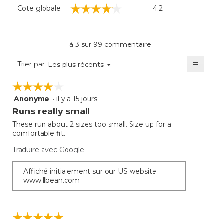
Cote
☆☆☆☆☆
☆☆☆☆☆
Cote globale
4.2
globale,
La
cote
moyenne
1 à 3 sur 99 commentaire
est
de
≡
Menu
Trier par:
Les plus récents
▼
4.2
Clique
sur
sur
☆☆☆☆☆
☆☆☆☆☆
5.
le
bouto
Anonyme
·
il y a 15 jours
4
suivan
mettra
étoile(s)
Runs really small
à
sur
jour
These run about 2 sizes too small. Size up for a
5.
le
comfortable fit.
conte
ci-
desso
Traduire avec Google
Affiché initialement sur our US website
www.llbean.com
☆☆☆☆☆
☆☆☆☆☆