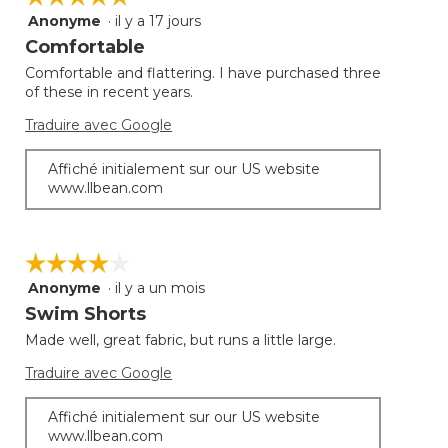
Anonyme
·
il y a 17 jours
5
étoile(s)
Comfortable
sur
Comfortable and flattering. I have purchased three
5.
of these in recent years.
Traduire avec Google
Affiché initialement sur our US website
www.llbean.com
☆☆☆☆☆
☆☆☆☆☆
Anonyme
·
il y a un mois
4
étoile(s)
Swim Shorts
sur
Made well, great fabric, but runs a little large.
5.
Traduire avec Google
Affiché initialement sur our US website
www.llbean.com