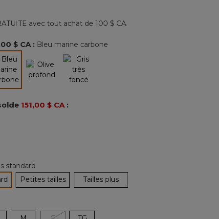
569
commentaires.
Lien
ATUITE avec tout achat de 100 $ CA.
vers
la
même
,00 $ CA
:
Bleu marine carbone
page.
sélectionné
solde
151,00 $ CA
:
les standard
ard
Petites tailles
Tailles plus
tionné
M
G
TG