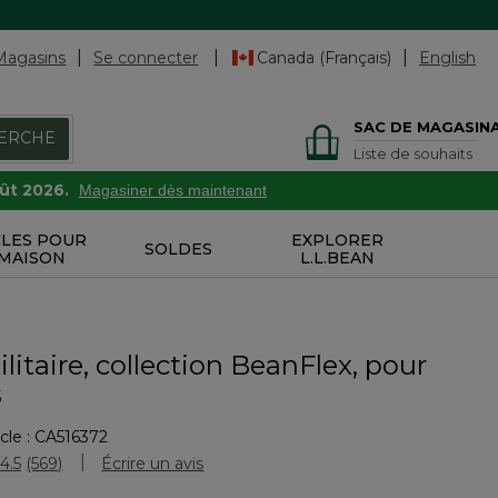
Magasins
Se connecter
Canada (Français)
English
SAC DE MAGASIN
ERCHE
Liste de souhaits
oût 2026.
Magasiner dès maintenant
CLES POUR
EXPLORER
SOLDES
 MAISON
L.L.BEAN
ilitaire, collection BeanFlex, pour
s
cle :
CA516372
uation des clients
4.5
(569)
Écrire un avis
Lire
les