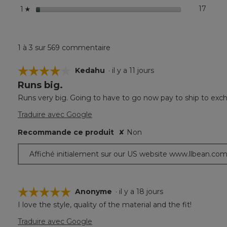
étoiles
17
17 co
Sélect
1
☆
1 à 3 sur 569 commentaire
☆☆☆☆☆
☆☆☆☆☆
Kedahu
·
il y a 11 jours
Runs big.
4
étoile(s)
Runs very big. Going to have to go now pay to ship to exc
sur
5.
Traduire avec Google
Recommande ce produit
✘
Non
Affiché initialement sur our US website www.llbean.co
☆☆☆☆☆
☆☆☆☆☆
Anonyme
·
il y a 18 jours
I love the style, quality of the material and the fit!
5
étoile(s)
Traduire avec Google
sur