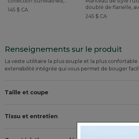
collection Sunwashed,
Manteau de style rura
pour femmes
doublé de flanelle, a
145 $ CA
broderie, collection
245 $ CA
Adirondack, pour fe
Renseignements sur le produit
La veste utilitaire la plus souple et la plus confortab
extensibilité intégrée qui vous permet de bouger faci
Taille et coupe
Légèrement ajusté : Notre coupe légèrement ajust
Longueur reposant bas sur les hanches.
Tissu et entretien
Tissu lavé pour offrir d’emblée une douceur accrue