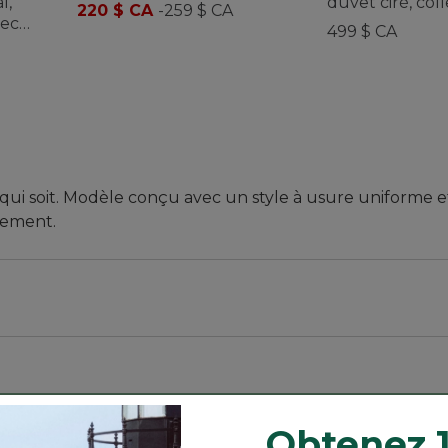
l,
duvet ciré, col
220 $ CA
-
259 $ CA
vec
Upcountry, po
499 $ CA
mmes
le qui soit. Modèle conçu avec un style à usure uniforme 
lement.
ée.
.
Obtenez 