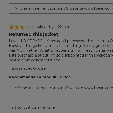
5.
Affiché initialement sur our US website www.llbean.co
☆☆☆☆☆
☆☆☆☆☆
Alex
·
il y a 22 jours
Returned this jacket
3
étoile(s)
Love LLB APPAREL! Years ago I purchased this jacket In Oliv
sur
However this jacket same size is nothing like my green one t
5.
was NOT Petite ! What is happening mom reading many revi
I still purchase alot but I’m so disappointed in this jacket an
having a grey•black color one
Traduire avec Google
Recommande ce produit
✘
Non
Affiché initialement sur our US website www.llbean.co
1 à 3 sur 569 commentaire