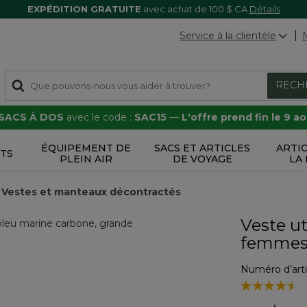
EXPÉDITION GRATUITE
avec achat de 100 $ CA
Détails
Service à la clientèle
RECH
 SACS À DOS
avec le code :
SAC15
—
L'offre prend fin le 9 a
ÉQUIPEMENT DE
SACS ET ARTICLES
ARTI
TS
PLEIN AIR
DE VOYAGE
LA
Vestes et manteaux décontractés
Veste ut
femme
Numéro d’arti
3,3 sur 5 Éval