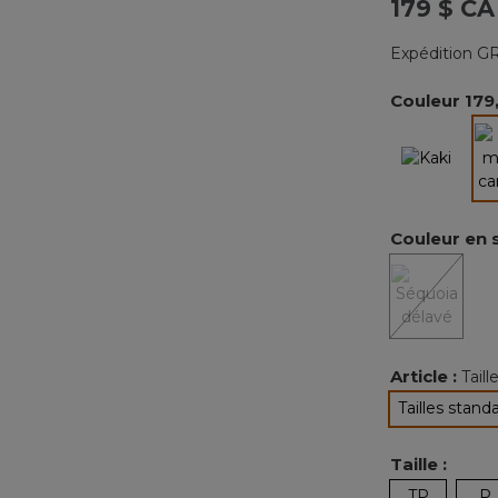
179 $ CA
Expédition GR
Couleur
179
Couleur en 
Article :
Tail
Tailles stand
sélec
Taille :
TP
P