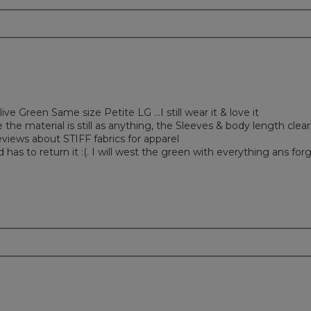
m
e Green Same size Petite LG …I still wear it & love it
he material is still as anything, the Sleeves & body length clear
ews about STIFF fabrics for apparel
d has to return it :(. I will west the green with everything ans for
m