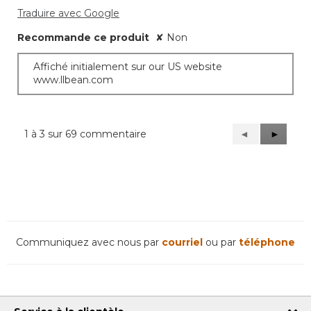
Traduire avec Google
Recommande ce produit
✘
Non
Affiché initialement sur our US website
www.llbean.com
1 à 3 sur 69 commentaire
Précédent
◄
Suivant
►
Reviews
Reviews
Communiquez avec nous par
courriel
ou par
téléphone