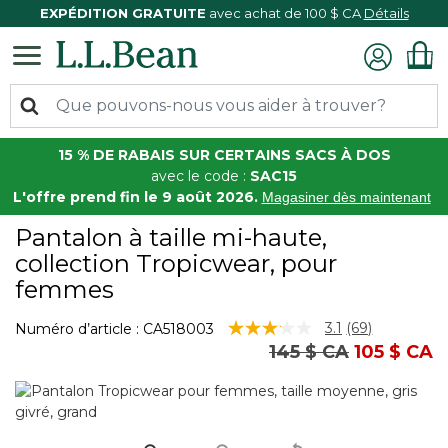
EXPÉDITION GRATUITE
avec achat de 100 $ CA
Détails
15 % DE RABAIS SUR CERTAINS SACS À DOS
avec le code :
SAC15
L'offre prend fin le 9 août 2026.
Magasiner dès maintenant
Pantalon à taille mi-haute,
collection Tropicwear, pour
femmes
3,6 sur 5 Évaluation des clients
3.1
(69)
Numéro d’article :
CA518003
Lire
Prix réduit de
à
145 $ CA
105 $ CA
les
69
commentaire
Lien
vers
la
même