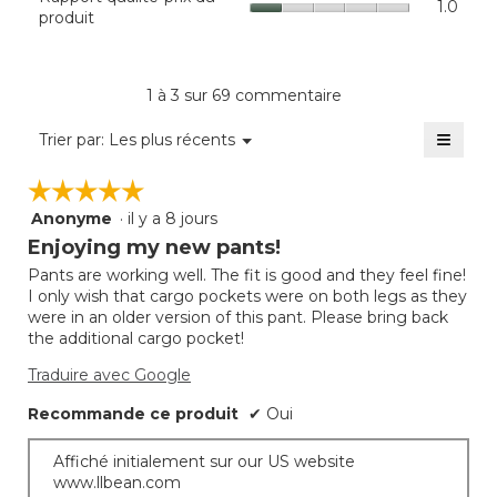
1.0
qualit
produit
est
La
prix
de
cote
du
3.1
moye
produi
sur
est
La
1 à 3 sur 69 commentaire
5.
de
cote
1
≡
moye
Menu
Trier par:
Les plus récents
sur
▼
est
Clique
5.
sur
de
☆☆☆☆☆
☆☆☆☆☆
le
1
bouto
Anonyme
·
il y a 8 jours
sur
5
suivan
mettra
5.
étoile(s)
Enjoying my new pants!
à
sur
jour
Pants are working well. The fit is good and they feel fine!
5.
le
I only wish that cargo pockets were on both legs as they
conte
ci-
were in an older version of this pant. Please bring back
desso
the additional cargo pocket!
Traduire avec Google
Recommande ce produit
✔
Oui
Affiché initialement sur our US website
www.llbean.com