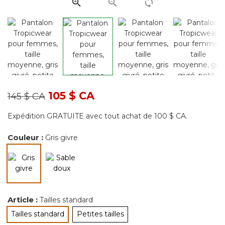
page.
Prix réduit de
à
105 $ CA
145 $ CA
Expédition GRATUITE avec tout achat de 100 $ CA.
Couleur :
Gris givre
sélectionné
Article :
Tailles standard
Tailles standard
Petites tailles
sélectionné