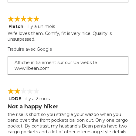
☆☆☆☆☆
☆☆☆☆☆
Fletch
·
il y a un mois
5
étoile(s)
Wife loves them. Comfy, fit is very nice. Quality is
sur
unsurpassed.
5.
Traduire avec Google
Affiché initialement sur our US website
www.llbean.com
☆☆☆☆☆
☆☆☆☆☆
LDDE
·
il y a 2 mois
2
étoile(s)
Not a happy hiker
sur
the rise is short so you strangle your wazoo when you
5.
bend over; the front pockets balloon out. Only one cargo
pocket. By contrast, my husband's Bean pants have two
cargo pockets and a lot of other interesting style details.