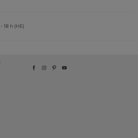
 - 18 h (HE)
?