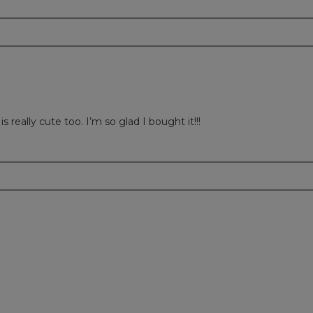
m
is really cute too. I’m so glad I bought it!!!
m