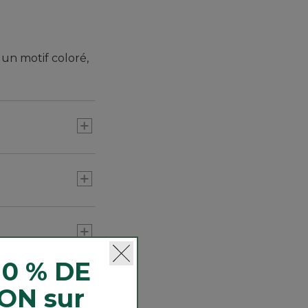
un motif coloré,
nné offre une
10 % DE
nnels.
ON sur