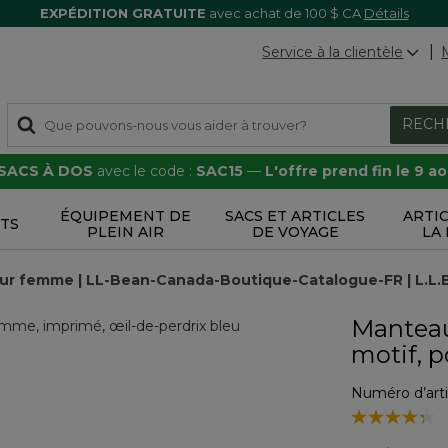
EXPÉDITION GRATUITE
avec achat de 100 $ CA
Détails
Service à la clientèle
RECH
 SACS À DOS
avec le code :
SAC15
—
L'offre prend fin le 9 a
ÉQUIPEMENT DE
SACS ET ARTICLES
ARTI
TS
PLEIN AIR
DE VOYAGE
LA
our femme | LL-Bean-Canada-Boutique-Catalogue-FR | L.L
Manteau
motif, 
Numéro d’arti
3,5 sur 5 Évalu