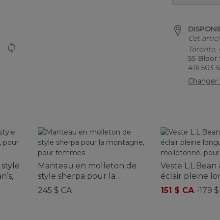
DISPONI
Cet artic
Toronto,
55 Bloor
416 503-
Changer 
style
Manteau en molleton de
Veste L.L.Bean
n’s,
style sherpa pour la
éclair pleine l
montagne, pour femmes
tricot molleto
245 $ CA
151 $ CA
-
179 $
femmes