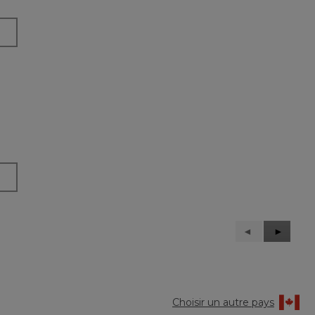
Précédent
◄
Suivant
►
Reviews
Reviews
Choisir un autre pays