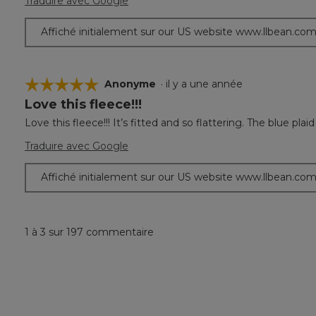
Traduire avec Google
Affiché initialement sur our US website www.llbean.co
☆☆☆☆☆
☆☆☆☆☆
Anonyme
·
il y a une année
Love this fleece!!!
5
étoile(s)
Love this fleece!!! It’s fitted and so flattering. The blue plaid 
sur
5.
Traduire avec Google
Affiché initialement sur our US website www.llbean.co
1 à 3 sur 197 commentaire