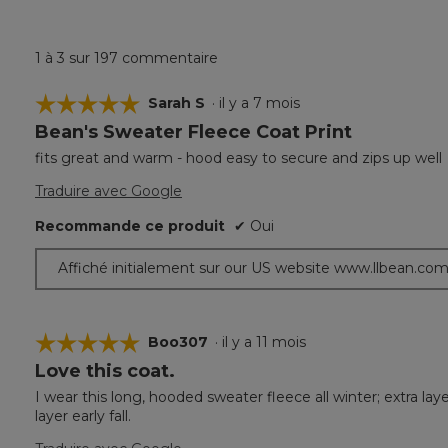
1 à 3 sur 197 commentaire
☆☆☆☆☆
☆☆☆☆☆
Sarah S
·
il y a 7 mois
Bean's Sweater Fleece Coat Print
5
étoile(s)
fits great and warm - hood easy to secure and zips up well
sur
5.
Traduire avec Google
Recommande ce produit
✔
Oui
Affiché initialement sur our US website www.llbean.co
☆☆☆☆☆
☆☆☆☆☆
Boo307
·
il y a 11 mois
Love this coat.
5
étoile(s)
I wear this long, hooded sweater fleece all winter; extra lay
sur
layer early fall.
5.