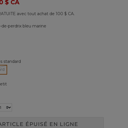
 de
0 $ CA
197
commentaires.
Lien
ATUITE avec tout achat de 100 $ CA.
vers
la
même
-de-perdrix bleu marine
page.
les standard
nné
ard
tionné
etit
nné
ARTICLE ÉPUISÉ EN LIGNE