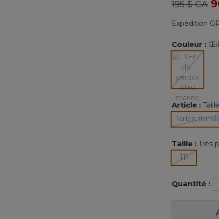
Prix réduit
à
9
195 $ CA
Expédition GR
Couleur :
Œil
Article :
Tail
sélectio
Tailles stand
sélec
Taille :
Très p
sélectio
TP
Quantité :