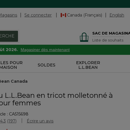
Magasins
Se connecter
Canada (Français)
English
SAC DE MAGASIN
ERCHE
Liste de souhaits
oût 2026.
Magasiner dès maintenant
CLES POUR
EXPLORER
SOLDES
 MAISON
L.L.BEAN
.Bean Canada
 L.L.Bean en tricot molletonné à
pour femmes
cle :
CA515698
ation des clients
4.3
(197)
Écrire un avis
Lire
les