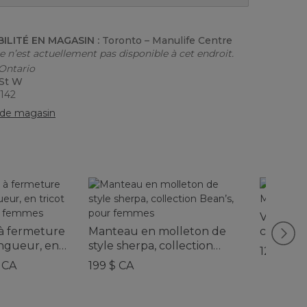
BILITÉ EN MAGASIN :
Toronto – Manulife Centre
le n’est actuellement pas disponible à cet endroit.
 Ontario
 St W
6142
de magasin
Veste en
 à fermeture
Manteau en molleton de
collecti
ongueur, en
style sherpa, collection
pour f
129,95 $
nné, pour
Bean’s, pour femmes
 CA
199 $ CA