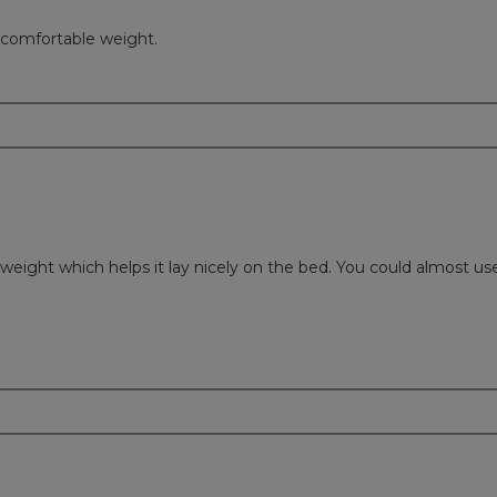
d comfortable weight.
m
eight which helps it lay nicely on the bed. You could almost use it
m