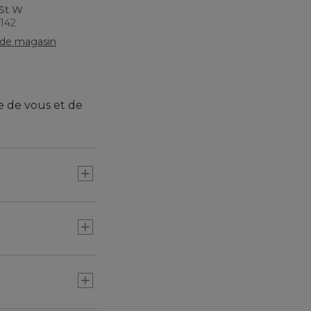
 St W
6142
de magasin
e de vous et de
 sur les textiles
 matière de
 processus, de la