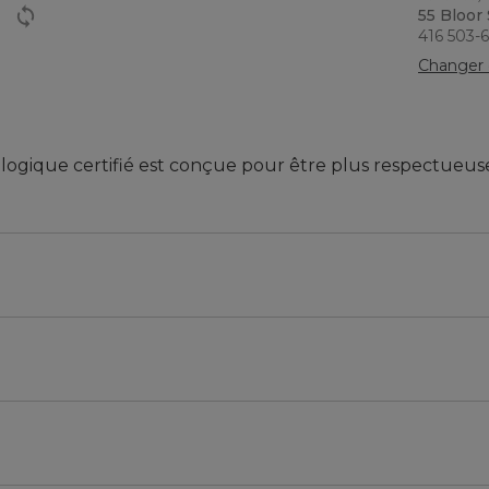
55 Bloor
416 503-
Changer 
logique certifié est conçue pour être plus respectueus
partir de coton biologique conforme à la norme mondiale
), mondialement reconnue comme la principale norme en
 et un produit plus sûrs et plus sains à chaque étape du