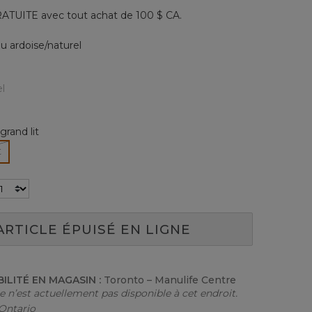
Lien
ATUITE avec tout achat de 100 $ CA.
vers
la
même
u ardoise/naturel
page.
nné
grand lit
sélectionné
t
ARTICLE ÉPUISÉ EN LIGNE
BILITÉ EN MAGASIN :
Toronto – Manulife Centre
le n’est actuellement pas disponible à cet endroit.
 Ontario