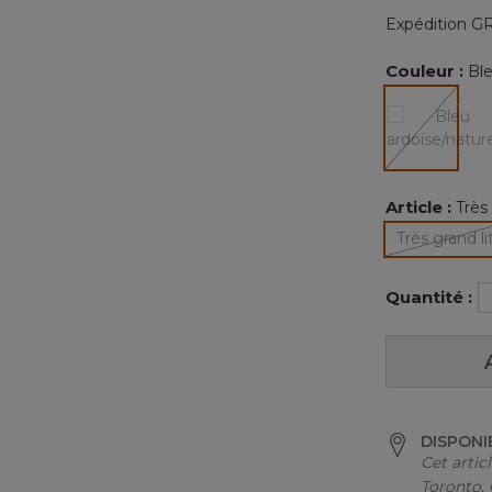
Expédition GR
Couleur :
Ble
sélectio
Article :
Très 
Très grand li
Quantité :
DISPONI
Cet artic
Toronto,