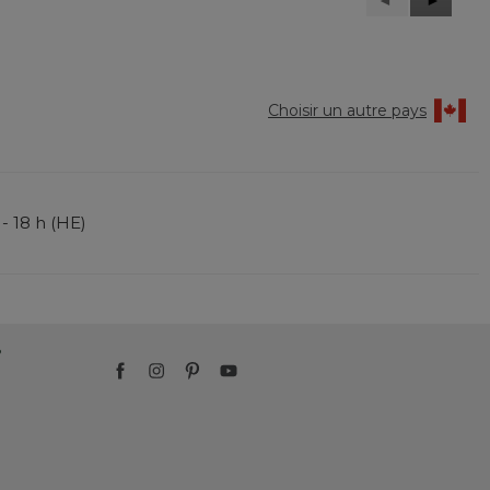
Précédent
◄
Suivant
►
Reviews
Reviews
Choisir un autre pays
 - 18 h (HE)
?