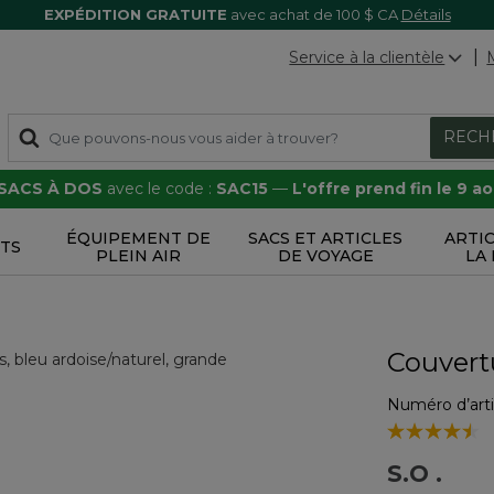
EXPÉDITION GRATUITE
avec achat de 100 $ CA
Détails
Service à la clientèle
RECH
 SACS À DOS
avec le code :
SAC15
—
L'offre prend fin le 9 a
ÉQUIPEMENT DE
SACS ET ARTICLES
ARTI
TS
PLEIN AIR
DE VOYAGE
LA
Couvertu
Numéro d’arti
4,9 sur 5 Éval
S.O
.