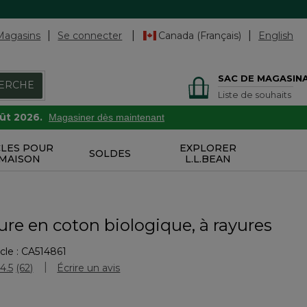
Magasins
Se connecter
Canada (Français)
English
SAC DE MAGASIN
ERCHE
Liste de souhaits
oût 2026.
Magasiner dès maintenant
CLES POUR
EXPLORER
SOLDES
 MAISON
L.L.BEAN
re en coton biologique, à rayures
cle :
CA514861
uation des clients
4.5
(62)
Écrire un avis
Lire
les
62
commentaires.