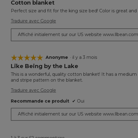
Cotton blanket
5
étoile(s)
Perfect size and fit for the king size bed! Color is great an
sur
5.
Traduire avec Google
Affiché initialement sur our US website www.llbean.co
☆☆☆☆☆
☆☆☆☆☆
Anonyme
·
il y a 3 mois
Like Being by the Lake
5
étoile(s)
This is a wonderful, quality cotton blanket! It has a medium w
sur
and stripe pattern on the blanket.
5.
Traduire avec Google
Recommande ce produit
✔
Oui
Affiché initialement sur our US website www.llbean.co