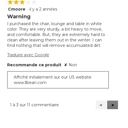
☆☆☆☆☆
☆☆☆☆☆
Cmoore
·
il y a 2 années
3
étoile(s)
Warning
sur
I purchased the chair, lounge and table in white
5.
color. They are very sturdy, a bit heavy to move,
and comfortable. But, they are extremely hard to
clean after leaving them out in the winter. I can
find nothing that will remove accumulated dirt.
Traduire avec Google
Recommande ce produit
✘
Non
Affiché initialement sur our US website
www.llbean.com
1 à 3 sur 11 commentaire
Précédent
◄
Suivant
►
Reviews
Reviews