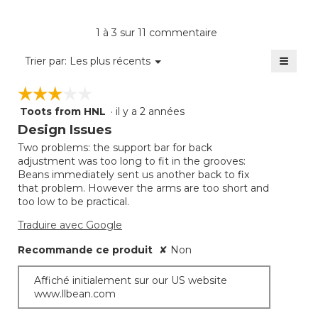
cote
moyenne
1 à 3 sur 11 commentaire
est
de
≡
Menu
Trier par:
Les plus récents
▼
3.7
Clique
sur
sur
☆☆☆☆☆
☆☆☆☆☆
5.
le
bouto
Toots from HNL
·
il y a 2 années
3
suivan
mettra
étoile(s)
Design Issues
à
sur
jour
Two problems: the support bar for back
5.
le
adjustment was too long to fit in the grooves:
conte
ci-
Beans immediately sent us another back to fix
desso
that problem. However the arms are too short and
too low to be practical.
Traduire avec Google
Recommande ce produit
✘
Non
Affiché initialement sur our US website
www.llbean.com