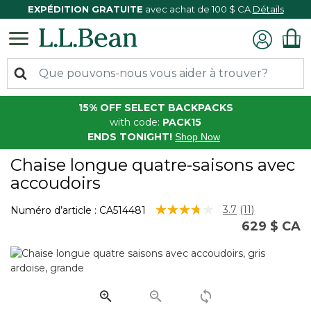
EXPÉDITION GRATUITE
avec achat de 100 $ CA
Détails
15% OFF SELECT BACKPACKS
with code:
PACK15
ENDS TONIGHT!
Shop Now
Chaise longue quatre-saisons avec
accoudoirs
5 sur 5 Évaluation des clients
3.7
(11)
Numéro d’article :
CA514481
Lire
629 $ CA
les
11
commentaire
Lien
vers
la
même
page.