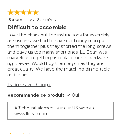
☆☆☆☆☆
☆☆☆☆☆
Susan
·
il y a 2 années
5
étoile(s)
Difficult to assemble
sur
Love the chairs but the instructions for assembly
5.
are useless, we had to have our handy man put
them together plus they shorted the long screws
and gave us too many short ones. LL Bean was
marvelous in getting us replacements hardware
right away. Would buy them again as they are
great quality. We have the matching dining table
and chairs.
Traduire avec Google
Recommande ce produit
✔
Oui
Affiché initialement sur our US website
www.llbean.com