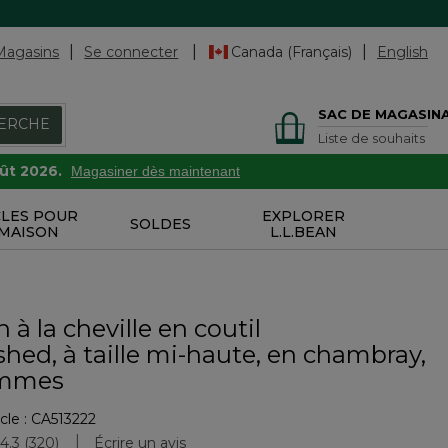
Magasins
Se connecter
Canada (Français)
English
SAC DE MAGASIN
ERCHE
Liste de souhaits
oût 2026.
Magasiner dès maintenant
CLES POUR
EXPLORER
SOLDES
 MAISON
L.L.BEAN
 à la cheville en coutil
hed, à taille mi-haute, en chambray,
emmes
cle :
CA513222
tion des clients
4.3
(320)
Écrire un avis