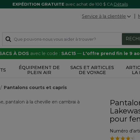
EXPÉDITION GRATUITE
avec achat de 100 $ CA
Détails
Service à la clientèle
RECH
 SACS À DOS
avec le code :
SAC15
—
L'offre prend fin le 9 a
ÉQUIPEMENT DE
SACS ET ARTICLES
ARTI
TS
PLEIN AIR
DE VOYAGE
LA
Pantalons courts et capris
Pantalon
Lakewas
pour f
Numéro d’arti
4 sur 5 Évalua