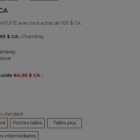
Lire
les
 CA
320
commentaires.
Lien
ATUITE avec tout achat de 100 $ CA.
vers
la
même
,95 $ CA
:
Chambray
page.
nné
solde
84,95 $ CA
:
les standard
ard
Petites tailles
Tailles plus
tionné
es intermédiaires