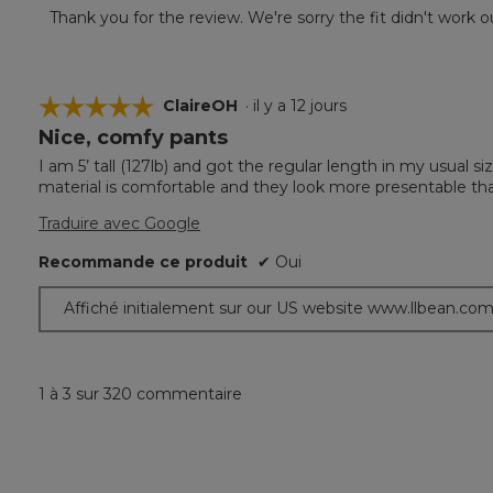
Thank you for the review. We're sorry the fit didn't wor
☆☆☆☆☆
☆☆☆☆☆
ClaireOH
·
il y a 12 jours
Nice, comfy pants
5
étoile(s)
I am 5’ tall (127lb) and got the regular length in my usual s
sur
material is comfortable and they look more presentable than
5.
Traduire avec Google
Recommande ce produit
✔
Oui
Affiché initialement sur our US website www.llbean.co
1 à 3 sur 320 commentaire