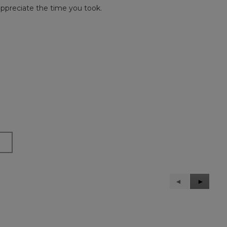
appreciate the time you took.
Précédent
◄
Suivant
►
Reviews
Reviews