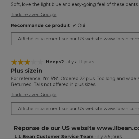
étoile(s)
Soft, love the light blue and easy-going feel of these pants. G
sur
5.
Traduire avec Google
Recommande ce produit
✔
Oui
Affiché initialement sur our US website www.llbean.co
☆☆☆☆☆
☆☆☆☆☆
Heeps2
·
il y a 11 jours
Plus sizein
3
étoile(s)
For reference, I'm 5'8". Ordered 22 plus. Too long and wide a
sur
Returned. Talls not offered in plus sizes.
5.
Traduire avec Google
Affiché initialement sur our US website www.llbean.co
Réponse de our US website www.llbean.c
L.L.Bean Customer Service Team
·
il y a 5 jours