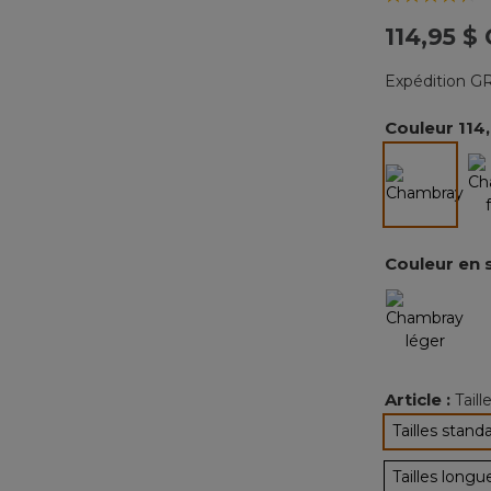
114,95 $
Expédition GR
Couleur
114
sélectio
Couleur en 
Article :
Tail
Tailles stand
sélec
Tailles longu