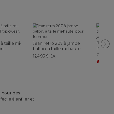
à taille mi-
Jean rétro 207 à jambe
on
ballon, à taille mi-haute,
Pantalon 
our femmes
pour femmes
cheville,
124,95 $ CA
jambe fu
99,95 à
qualité, 
femmes
e pour des
acile à enfiler et