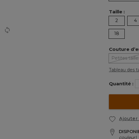
Taille :
2
4
18
Couture d’e
Petites taille
Tableau des ta
Quantité :
Ajouter 
DISPONI
couleur)