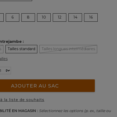
6
8
10
12
14
16
ntrejambe :
s
Tailles standard
Tailles longues intermédiaires
illes
AJOUTER AU SAC
à la liste de souhaits
BILITÉ EN MAGASIN :
Sélectionnez les options (p. ex., taille ou