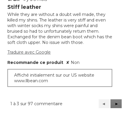
étoile(s)
Stiff leather
sur
While they are without a doubt well made, they
5.
killed my shins. The leather is very stiff and even
with winter socks my shins were painful and
bruised so had to unfortunately return them.
Exchanged for the denim bean boot which has the
soft cloth upper. No issue with those.
Traduire avec Google
Recommande ce produit
✘
Non
Affiché initialement sur our US website
www.llbean.com
1 à 3 sur 97 commentaire
Précédent
◄
Suivant
►
Reviews
Reviews