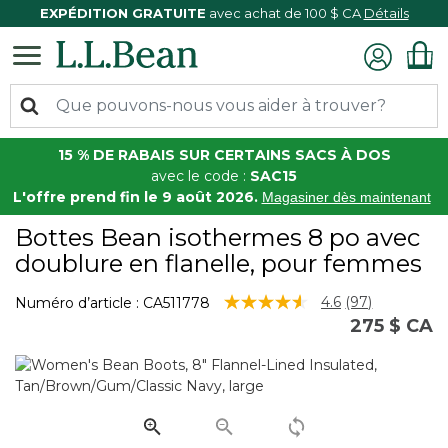
EXPÉDITION GRATUITE
avec achat de 100 $ CA
Détails
15 % DE RABAIS SUR CERTAINS SACS À DOS
avec le code :
SAC15
L'offre prend fin le 9 août 2026.
Magasiner dès maintenant
Bottes Bean isothermes 8 po avec
doublure en flanelle, pour femmes
4,1 sur 5 Évaluation des clients
4.6
(97)
Numéro d’article :
CA511778
Lire
275 $ CA
les
97
commentaire
Lien
vers
la
même
page.