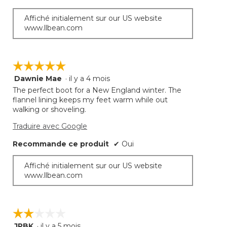
Affiché initialement sur our US website
www.llbean.com
☆☆☆☆☆
☆☆☆☆☆
Dawnie Mae
·
il y a 4 mois
5
étoile(s)
The perfect boot for a New England winter. The
sur
flannel lining keeps my feet warm while out
5.
walking or shoveling.
Traduire avec Google
Recommande ce produit
✔
Oui
Affiché initialement sur our US website
www.llbean.com
☆☆☆☆☆
☆☆☆☆☆
JPBK
·
il y a 5 mois
2