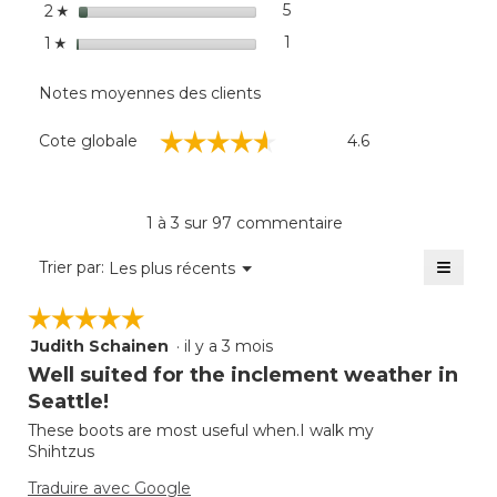
grande résistance à l’usure.
étoiles
5
5 commentaires avec 2 éto
Sélectionnez pour filtrer 
2
☆
étoiles
1
1 commentaire avec 1 étoil
Sélectionnez pour filtrer l
1
☆
Notes moyennes des clients
Cote
☆☆☆☆☆
☆☆☆☆☆
Cote globale
4.6
globale,
La
cote
moyenne
1 à 3 sur 97 commentaire
est
de
≡
Menu
Trier par:
Les plus récents
▼
4.6
Clique
sur
sur
☆☆☆☆☆
☆☆☆☆☆
5.
le
bouto
Judith Schainen
·
il y a 3 mois
5
suivan
mettra
étoile(s)
Well suited for the inclement weather in
à
sur
jour
Seattle!
5.
le
conte
These boots are most useful when.I walk my
ci-
Shihtzus
desso
Traduire avec Google