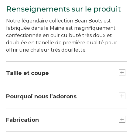
Renseignements sur le produit
Notre légendaire collection Bean Boots est
fabriquée dans le Maine est magnifiquement
confectionnée en cuir culbuté très doux et
doublée en flanelle de première qualité pour
offrir une chaleur très douillette.
Taille et coupe
Pour ce modèle, nous recommandons de
commander une demi-pointure de moins que
Pourquoi nous l’adorons
votre pointure habituelle. Par exemple, si vous
portez normalement du 9, commandez plutôt
Nos bottes collection Bean Boots doublées d’un
la pointure 8,5.
confort imbattable sont le choix idéal lorsque les
Fabrication
températures commencent à baisser. Chaque
paire doublée en flanelle de première qualité est
La semelle d’usure à motif de chaînes