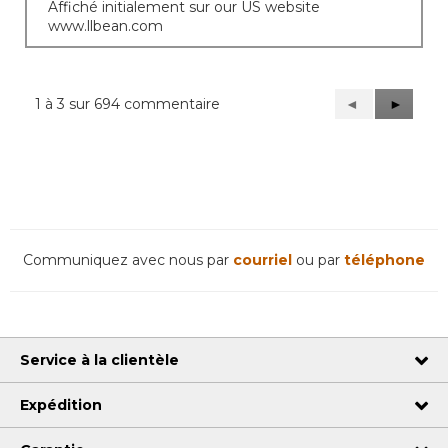
Affiché initialement sur our US website
www.llbean.com
1 à 3 sur 694 commentaire
Précédent
◄
Suivant
►
Reviews
Reviews
Communiquez avec nous par
courriel
ou par
téléphone
Service à la clientèle
Expédition