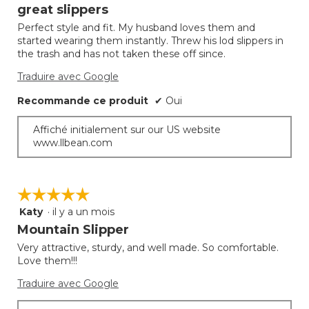
étoile(s)
great slippers
sur
Perfect style and fit. My husband loves them and
5.
started wearing them instantly. Threw his lod slippers in
the trash and has not taken these off since.
Traduire avec Google
Recommande ce produit
✔
Oui
Affiché initialement sur our US website
www.llbean.com
☆☆☆☆☆
☆☆☆☆☆
Katy
·
il y a un mois
5
étoile(s)
Mountain Slipper
sur
Very attractive, sturdy, and well made. So comfortable.
5.
Love them!!!
Traduire avec Google