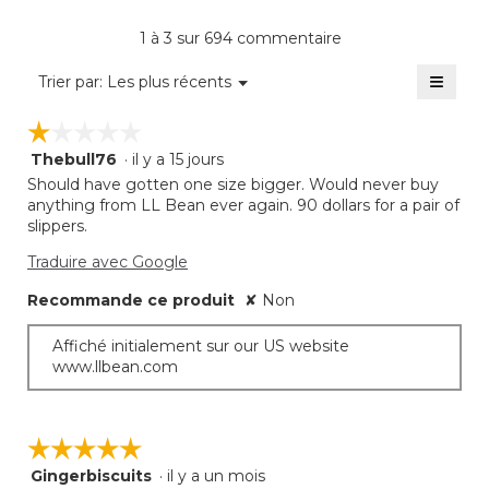
4.2
moye
produi
sur
est
La
1 à 3 sur 694 commentaire
5.
de
cote
3.8
≡
moye
Menu
Trier par:
Les plus récents
sur
▼
est
Clique
5.
sur
de
☆☆☆☆☆
☆☆☆☆☆
le
3.8
bouto
Thebull76
·
il y a 15 jours
sur
1
suivan
mettra
5.
étoile(s)
Should have gotten one size bigger. Would never buy
à
sur
anything from LL Bean ever again. 90 dollars for a pair of
jour
5.
slippers.
le
conte
ci-
Traduire avec Google
desso
Recommande ce produit
✘
Non
Affiché initialement sur our US website
www.llbean.com
☆☆☆☆☆
☆☆☆☆☆
Gingerbiscuits
·
il y a un mois
5