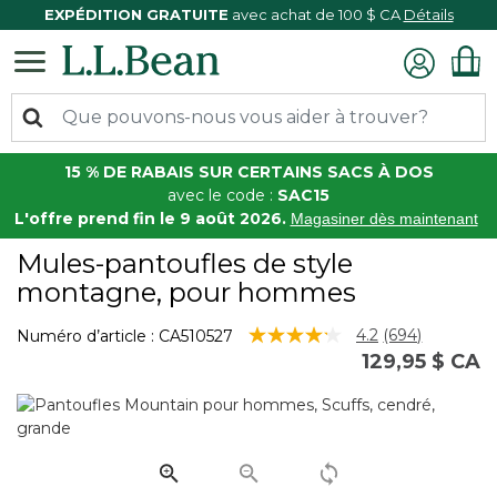
EXPÉDITION GRATUITE
avec achat de 100 $ CA
Détails
15 % DE RABAIS SUR CERTAINS SACS À DOS
avec le code :
SAC15
L'offre prend fin le 9 août 2026.
Magasiner dès maintenant
Mules-pantoufles de style
montagne, pour hommes
4 sur 5 Évaluation des clients
4.2
(694)
Numéro d’article :
CA510527
Lire
129,95 $ CA
les
694
commentaire
Lien
vers
la
même
page.