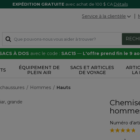
EXPÉDITION GRATUITE
avec achat de 100 $ CA
Détails
Service à la clientèle
RECH
 SACS À DOS
avec le code :
SAC15
—
L'offre prend fin le 9 a
ÉQUIPEMENT DE
SACS ET ARTICLES
ARTI
TS
PLEIN AIR
DE VOYAGE
LA
 chaussures
Hommes
Hauts
Chemise
homme
Numéro d’arti
4,1 sur 5 Évalu