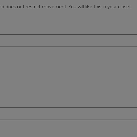
 and does not restrict movement. You will like this in your closet.
m
m