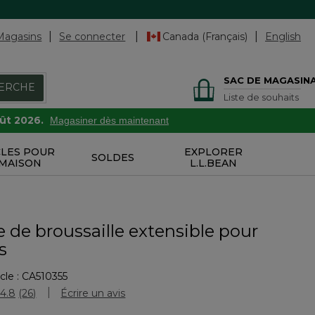
Magasins
Se connecter
Canada (Français)
English
SAC DE MAGASIN
ERCHE
Liste de souhaits
oût 2026.
Magasiner dès maintenant
CLES POUR
EXPLORER
SOLDES
 MAISON
L.L.BEAN
 de broussaille extensible pour
s
cle :
CA510355
ation des clients
4.8
(26)
Écrire un avis
Lire
les