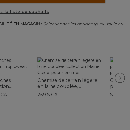
à la liste de souhaits
BILITÉ EN MAGASIN :
Sélectionnez les options (p. ex., taille ou
ches
Chemise de terrain légère
Collecti
tion
en laine doublée,
percale
our hommes
collection Maine Guide,
première
 CA
259 $ CA
$ CA 89,
pour hommes
marguer