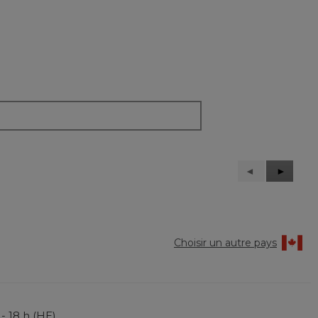
Précédent
◄
Suivant
►
Reviews
Reviews
Choisir un autre pays
 - 18 h (HE)