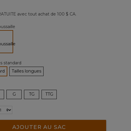
26
commentaires.
Lien
ATUITE avec tout achat de 100 $ CA.
vers
la
même
ussaille
page.
sélectionné
les standard
ard
Tailles longues
tionné
G
TG
TTG
AJOUTER AU SAC