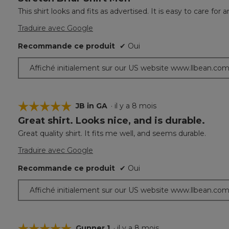
étoile(s)
This shirt looks and fits as advertised. It is easy to care for
sur
5.
Traduire avec Google
Recommande ce produit
✔
Oui
Affiché initialement sur our US website www.llbean.co
☆☆☆☆☆
☆☆☆☆☆
JB in GA
·
il y a 8 mois
Great shirt. Looks nice, and is durable.
5
étoile(s)
Great quality shirt. It fits me well, and seems durable.
sur
5.
Traduire avec Google
Recommande ce produit
✔
Oui
Affiché initialement sur our US website www.llbean.co
☆☆☆☆☆
☆☆☆☆☆
Gunner 1
·
il y a 8 mois