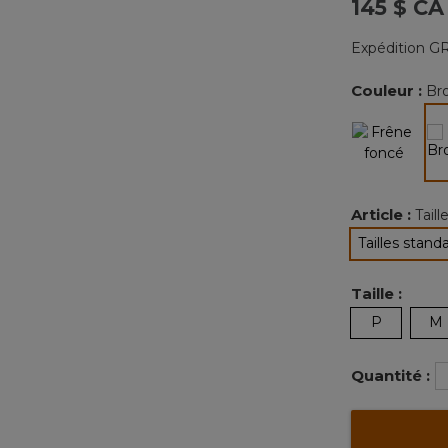
145 $ CA
Expédition GR
Couleur :
Bro
Article :
Tail
Tailles stand
sélec
Taille :
P
M
Quantité :