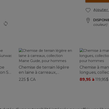
Ajouter 
DISPONI
couleur)
upe
Chemise de terrain légère
Chemise à man
ction Sunwashed, pour
en laine à carreaux,
longues, collec
collection Maine Guide,
Tropicwear, p
225 $ CA
89,95 à
119,95$
pour hommes