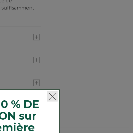
rté de
t suffisamment
10 % DE
ON sur
emière