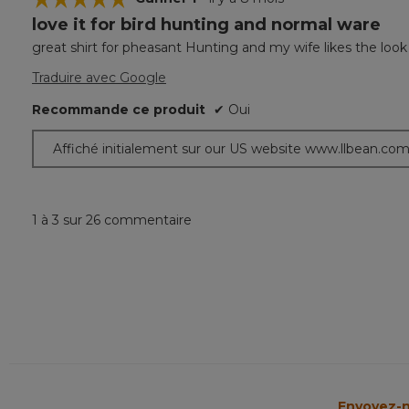
love it for bird hunting and normal ware
5
étoile(s)
great shirt for pheasant Hunting and my wife likes the look
sur
5.
Traduire avec Google
Recommande ce produit
✔
Oui
Affiché initialement sur our US website www.llbean.co
1 à 3 sur 26 commentaire
Envoyez-n