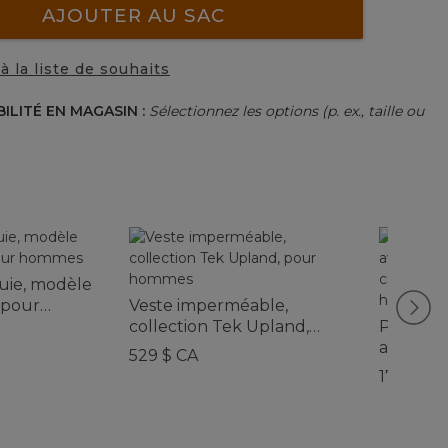
AJOUTER AU SAC
à la liste de souhaits
BILITÉ EN MAGASIN :
Sélectionnez les options (p. ex., taille ou
uie, modèle
 pour
Veste imperméable,
collection Tek Upland,
Pantalo
pour hommes
avec do
529 $ CA
molleton
179 $ CA
pour h