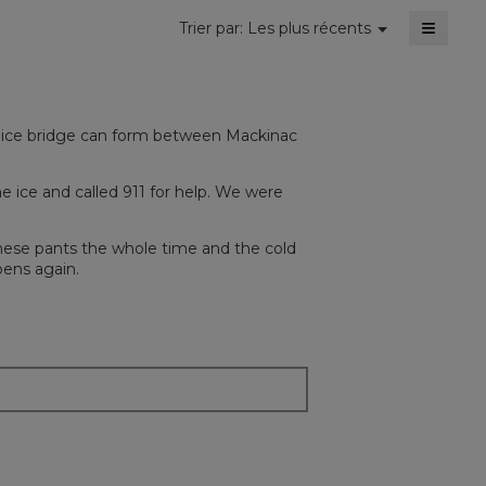
≡
Menu
Trier par:
Les plus récents
▼
Cliquer
sur
le
bouton
suivant
mettra
an ice bridge can form between Mackinac
à
jour
le
conten
e ice and called 911 for help. We were
ci-
dessou
these pants the whole time and the cold
pens again.