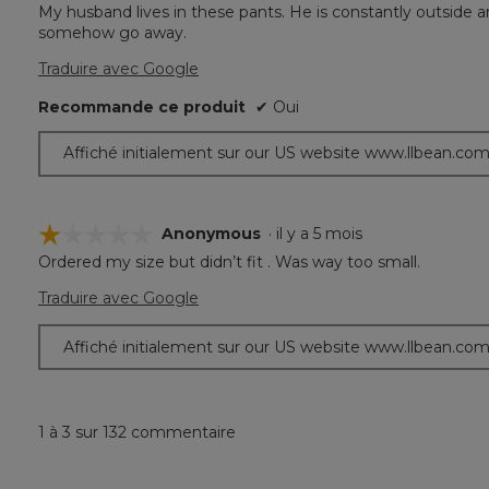
My husband lives in these pants. He is constantly outside and
5
somehow go away.
étoile(s)
sur
Traduire avec Google
5.
Recommande ce produit
✔
Oui
Affiché initialement sur our US website www.llbean.co
☆☆☆☆☆
☆☆☆☆☆
Anonymous
·
il y a 5 mois
Ordered my size but didn’t fit . Was way too small.
1
étoile(s)
Traduire avec Google
sur
5.
Affiché initialement sur our US website www.llbean.co
1 à 3 sur 132 commentaire