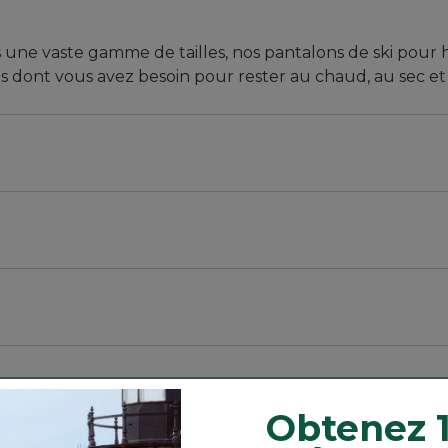
s une vaste gamme de tailles, nos pantalons de ski pou
 dont vous avez besoin pour rester au chaud, au sec et à 
t jambe droite sur les hanches et les cuisses pour une a
rte 30 po.
olyester; doublure en nylon dans les jambes.
grammes qui apporte beaucoup de chaleur sans être volu
 épaisseur, imperméable et respirante
ains et une poche jambe à fermeture éclair verticale
Obtenez 
té de mouvement pour se plier et pivoter.