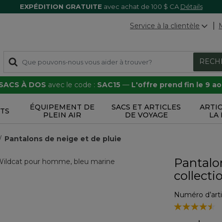
EXPÉDITION GRATUITE
avec achat de 100 $ CA
Détails
Service à la clientèle
RECH
 SACS À DOS
avec le code :
SAC15
—
L'offre prend fin le 9 a
ÉQUIPEMENT DE
SACS ET ARTICLES
ARTI
TS
PLEIN AIR
DE VOYAGE
LA
Pantalons de neige et de pluie
Pantalo
collect
Numéro d’arti
3,7 sur 5 Éval