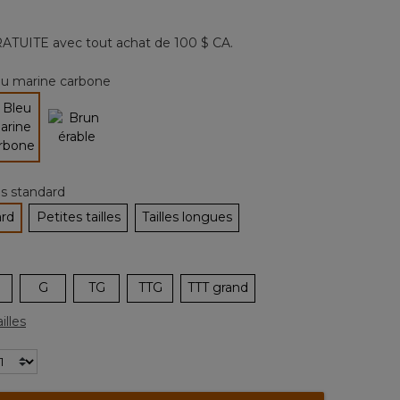
132
commentaires.
Lien
ATUITE avec tout achat de 100 $ CA.
vers
la
même
eu marine carbone
page.
sélectionné
les standard
ard
Petites tailles
Tailles longues
tionné
G
TG
TTG
TTT grand
illes