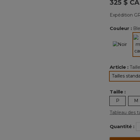
325 $ CA
Expédition GR
Couleur :
Bl
Article :
Tail
Tailles stand
sélec
Taille :
P
M
Tableau des ta
Quantité :