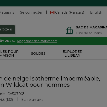
Magasins
Se connecter
Canada (Français)
English
SAC DE MAGASIN
ERCHE
Liste de souhaits
oût 2026.
Magasiner dès maintenant
CLES POUR
EXPLORER
SOLDES
 MAISON
L.L.BEAN
n de neige isotherme imperméable,
ion Wildcat pour hommes
cle :
CA507063
uation des clients
4.5
(132)
Écrire un avis
Lire
les