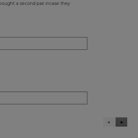
e bought a second pair incase they
Précédent
◄
Suivant
►
Reviews
Reviews