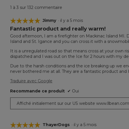
1 à 3 sur 132 commentaire
☆☆☆☆☆
☆☆☆☆☆
Jimmy
·
il y a 5 mois
Fantastic product and really warm!
5
étoile(s)
Good afternoon, I am a firefighter on Mackinac Island MI.
sur
Island and St. Igance and you can cross it with a snowmobil
5.
It is a unregulated road so that means cross at your own r
dispatched and I was out on the Ice for 2 hours with my d
Due to the harsh conditions and the ice breaking up we end
never bothered me at all. They are a fantastic product and 
Traduire avec Google
Recommande ce produit
✔
Oui
Affiché initialement sur our US website www.llbean.co
☆☆☆☆☆
☆☆☆☆☆
ThayerDogs
·
il y a 5 mois