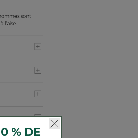
r hommes sont
l’aise.
llure épurée.
mineux
10 % DE