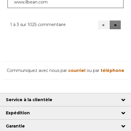
www.llbean.com
1 à 3 sur 1025 commentaire
Précédent
◄
Suivant
►
Reviews
Reviews
Communiquez avec nous par
courriel
ou par
téléphone
Service à la clientèle
Expédition
Garantie