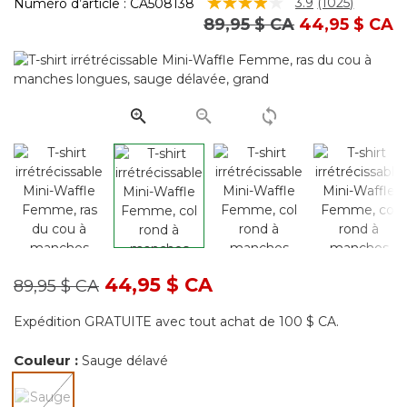
4,2 sur 5 Évaluation des clients
3.9
(1025)
Numéro d’article :
CA508138
Lire
Prix réduit de
à
89,95 $ CA
44,95 $ CA
les
1025
commentair
Lien
vers
la
même
page.
Prix réduit de
à
44,95 $ CA
89,95 $ CA
Expédition GRATUITE avec tout achat de 100 $ CA.
Couleur :
Sauge délavé