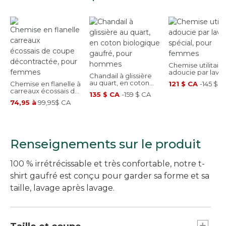
Chemise utilitaire
adoucie par lava
Chandail à glissière
spécial, pour fe
au quart, en coton
Chemise en flanelle à
121 $ CA
-
145 $ C
biologique gaufré,
carreaux écossais de
135 $ CA
-
159 $ CA
pour hommes
coupe décontractée,
74,95 à
99,95$ CA
pour femmes
Renseignements sur le produit
100 % irrétrécissable et très confortable, notre t-
shirt gaufré est conçu pour garder sa forme et sa
taille, lavage après lavage.