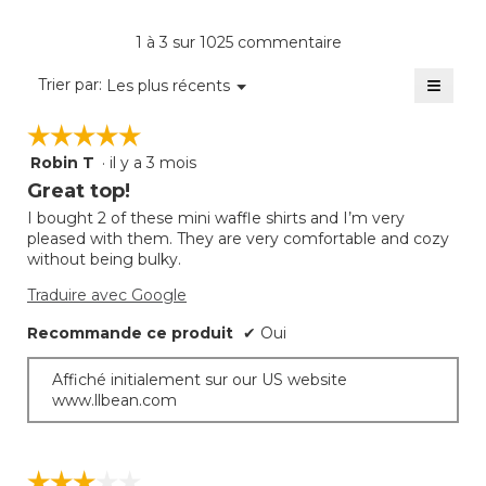
3.9
moye
produi
sur
est
La
1 à 3 sur 1025 commentaire
5.
de
cote
3.9
≡
moye
Menu
Trier par:
Les plus récents
sur
▼
est
Clique
5.
sur
de
☆☆☆☆☆
☆☆☆☆☆
le
3.3
bouto
Robin T
·
il y a 3 mois
sur
5
suivan
mettra
5.
étoile(s)
Great top!
à
sur
jour
I bought 2 of these mini waffle shirts and I’m very
5.
le
pleased with them. They are very comfortable and cozy
conte
ci-
without being bulky.
desso
Traduire avec Google
Recommande ce produit
✔
Oui
Affiché initialement sur our US website
www.llbean.com
☆☆☆☆☆
☆☆☆☆☆