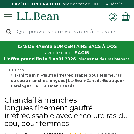
EXPÉDITION GRATUITE
avec achat de 100 $ CA
Détails
15 % DE RABAIS SUR CERTAINS SACS À DOS
avec le code :
SAC15
L'offre prend fin le 9 août 2026.
Magasiner dès maintenant
L.L.Bean
T-shirt à mini-gaufre irrétrécissable pour femme, ras
du cou à manches longues | LL-Bean-Canada-Boutique-
Catalogue-FR | L.L.Bean Canada
Chandail à manches
longues finement gaufré
irrétrécissable avec encolure ras du
cou, pour femmes