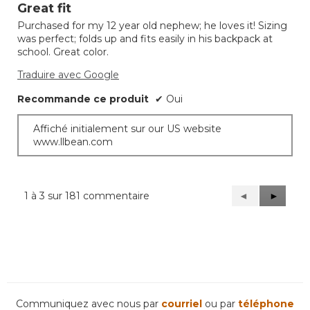
étoile(s)
Great fit
sur
Purchased for my 12 year old nephew; he loves it! Sizing
5.
was perfect; folds up and fits easily in his backpack at
school. Great color.
Traduire avec Google
Recommande ce produit
✔
Oui
Affiché initialement sur our US website
www.llbean.com
1 à 3 sur 181 commentaire
Précédent
◄
Suivant
►
Reviews
Reviews
Communiquez avec nous par
courriel
ou par
téléphone