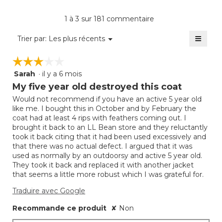
4.2
moye
produi
sur
est
La
1 à 3 sur 181 commentaire
5.
de
cote
1
≡
moye
Menu
Trier par:
Les plus récents
sur
▼
est
Clique
5.
sur
de
☆☆☆☆☆
☆☆☆☆☆
le
1
bouto
Sarah
·
il y a 6 mois
sur
3
suivan
mettra
5.
étoile(s)
My five year old destroyed this coat
à
sur
jour
Would not recommend if you have an active 5 year old
5.
le
like me. I bought this in October and by February the
conte
ci-
coat had at least 4 rips with feathers coming out. I
desso
brought it back to an LL Bean store and they reluctantly
took it back citing that it had been used excessively and
that there was no actual defect. I argued that it was
used as normally by an outdoorsy and active 5 year old.
They took it back and replaced it with another jacket
that seems a little more robust which I was grateful for.
Traduire avec Google
Recommande ce produit
✘
Non