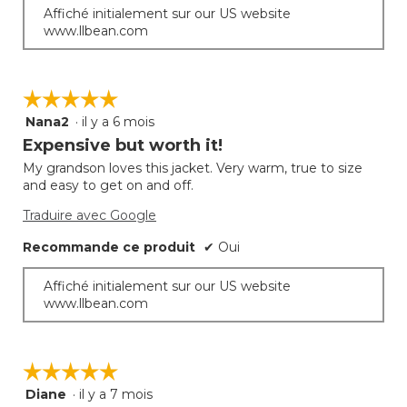
Affiché initialement sur our US website
www.llbean.com
☆☆☆☆☆
☆☆☆☆☆
Nana2
·
il y a 6 mois
5
étoile(s)
Expensive but worth it!
sur
My grandson loves this jacket. Very warm, true to size
5.
and easy to get on and off.
Traduire avec Google
Recommande ce produit
✔
Oui
Affiché initialement sur our US website
www.llbean.com
☆☆☆☆☆
☆☆☆☆☆
Diane
·
il y a 7 mois
5