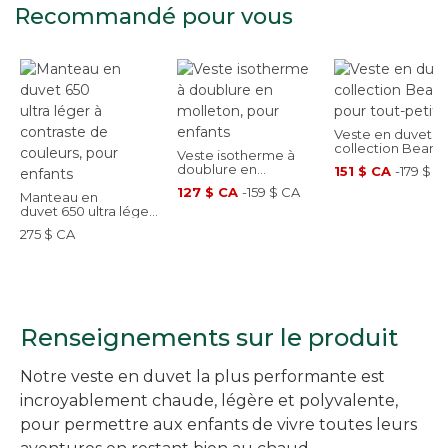
Recommandé pour vous
Veste en duvet,
collection Bean’s
Veste isotherme à
pour tout-petits
doublure en
151 $ CA
-
179 $ C
molleton, pour
127 $ CA
-
159 $ CA
Manteau en
enfants
duvet 650 ultra léger
à contraste de
275 $ CA
couleurs, pour
enfants
Renseignements sur le produit
Notre veste en duvet la plus performante est
incroyablement chaude, légère et polyvalente,
pour permettre aux enfants de vivre toutes leurs