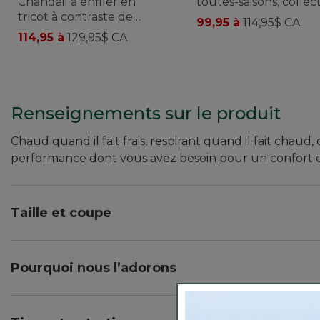
Chandail à enfiler en
toutes-saisons, collec
tricot à contraste de
Access, pour homme
99,95 à
114,95$ CA
couleurs, collection
114,95 à
129,95$ CA
Airlight, pour hommes
Renseignements sur le produit
Chaud quand il fait frais, respirant quand il fait chaud
performance dont vous avez besoin pour un confort e
Taille et coupe
Coupe légèrement ajustée : décontractée à la poitri
Tombe sur les hanches.
Pourquoi nous l’adorons
Légère comme l’air et étonnamment chaude, ce vêteme