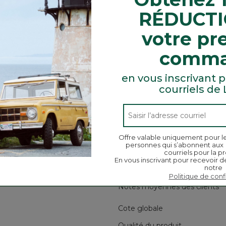
ignifie que vous restez au chaud lorsque le mercure est à
tés à haute intensité.
RÉDUCTI
votre pr
l’empreinte écologique.
comm
ons UV du soleil.
de l’enfiler et de le retirer facilement.
en vous inscrivant p
courriels de
Chercher
ϙ
des
Chercher
Offre valable uniquement pour l
rubriques
personnes qui s’abonnent aux
et
courriels pour la pr
des
En vous inscrivant pour recevoir d
notre
commentaires
Politique de conf
Notes moyennes des clients
Cote globale
commentaires avec 5 étoiles.
tionnez pour filtrer les commentaires avec 5 étoiles.
Qualité du produit