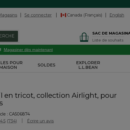
Magasins
Se connecter
Canada (Français)
English
SAC DE MAGASIN
ERCHE
Liste de souhaits
!
Magasiner dès maintenant
CLES POUR
EXPLORER
SOLDES
 MAISON
L.L.BEAN
 en tricot, collection Airlight, pour
s
cle :
CA506874
ation des clients
4.5
(734)
Écrire un avis
Lire
les