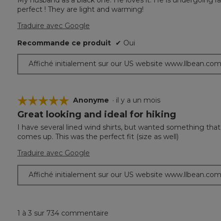
sur
perfect ! They are light and warming!
5.
Traduire avec Google
Recommande ce produit
✔
Oui
Affiché initialement sur our US website www.llbean.co
☆☆☆☆☆
☆☆☆☆☆
Anonyme
·
il y a un mois
Great looking and ideal for hiking
5
étoile(s)
I have several lined wind shirts, but wanted something th
sur
comes up. This was the perfect fit (size as well)
5.
Traduire avec Google
Affiché initialement sur our US website www.llbean.co
1 à 3 sur 734 commentaire