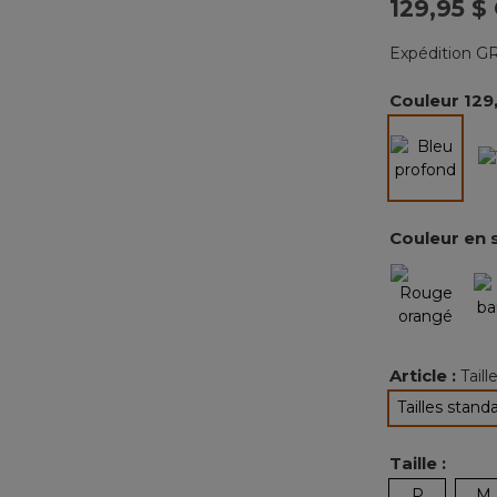
129,95 $
Expédition GR
Couleur
129
sélectio
Couleur en 
Article :
Tail
Tailles stand
sélec
Taille :
P
M