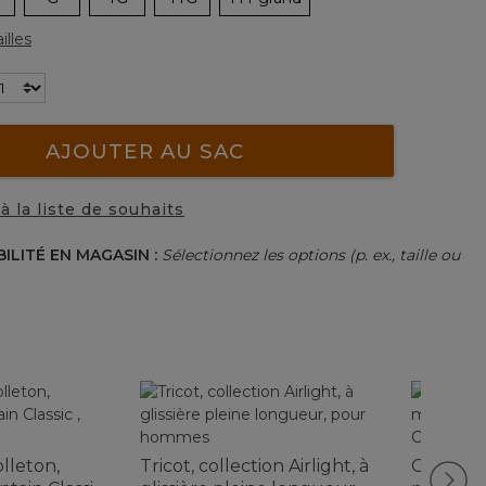
illes
AJOUTER AU SAC
à la liste de souhaits
BILITÉ EN MAGASIN :
Sélectionnez les options (p. ex., taille ou
lleton,
Tricot, collection Airlight, à
Chandail