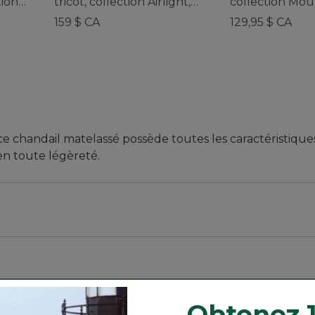
tion
tricot, collection Airlight,
collection Moun
s
pour hommes
, pour hommes
159 $ CA
129,95 $ CA
, ce chandail matelassé possède toutes les caractéristique
n toute légèreté.
ne et aux manches, et légèrement ajustée à la taille.
nt à superposer ultraléger a été conçu avec des déflec
Obtenez 