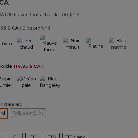
 CA
734
commentaires.
Lien
ATUITE avec tout achat de 100 $ CA.
vers
la
même
,95 $ CA
:
Bleu profond
page.
nné
solde
114,95 $ CA
:
les standard
ard
Tailles longues
tionné
G
TG
TTG
TTT grand