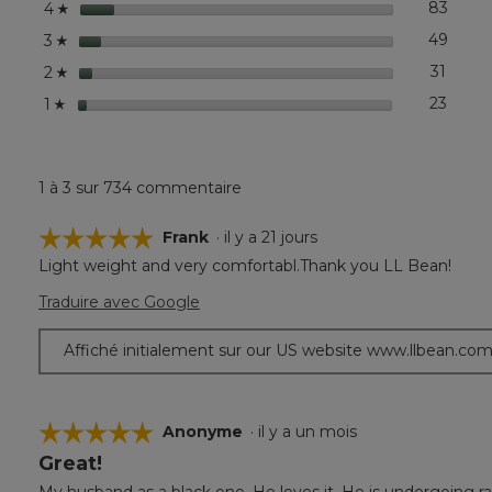
étoiles
83
83 co
Sélec
4
☆
étoiles
49
49 co
Sélec
3
☆
étoiles
31
31 co
Sélect
2
☆
étoiles
23
23 co
Sélec
1
☆
1 à 3 sur 734 commentaire
☆☆☆☆☆
☆☆☆☆☆
Frank
·
il y a 21 jours
Light weight and very comfortabl.Thank you LL Bean!
5
étoile(s)
Traduire avec Google
sur
5.
Affiché initialement sur our US website www.llbean.co
☆☆☆☆☆
☆☆☆☆☆
Anonyme
·
il y a un mois
Great!
5
étoile(s)
My husband as a black one. He loves it. He is undergoing ra