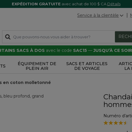
EXPÉDITION GRATUITE
avec achat de 100 $ CA
Détails
Service à la clientèle
RECH
ERTAINS SACS À DOS
avec le code
SAC15
—
JUSQU’À CE SOIR
ÉQUIPEMENT DE
SACS ET ARTICLES
ARTI
TS
PLEIN AIR
DE VOYAGE
LA
s en coton molletonné
Chandail
homme
Numéro d’arti
3,1 sur 5 Évalu