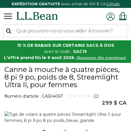
EXPÉDITION GRATUITE
avec achat de 100 $ CA
Détails
15 % DE RABAIS SUR CERTAINS SACS À DOS
avec le code :
SAC15
L'offre prend fin le 9 août 2026.
Magasiner dès maintenant
Canne à mouche à quatre pièces,
8 pi 9 po, poids de 8, Streamlight
Ultra II, pour femmes
5 sur 5 Évaluation des clients
(0)
Numéro d’article :
CA504067
Aucune
299 $ CA
cote
pour
ce
produit.
Lien
vers
la