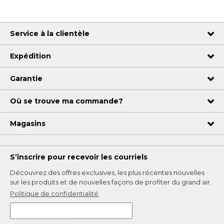
La coupe fuselée crée également beaucoup
de puissance pour des lancers dans la rivière.
Une canne dont vous ne vous lasserez pas au
Service à la clientèle
fur et à mesure que votre lancer s’améliorera.
Expédition
Garantie
Où se trouve ma commande?
Magasins
S’inscrire pour recevoir les courriels
Découvrez des offres exclusives, les plus récentes nouvelles
sur les produits et de nouvelles façons de profiter du grand air.
Politique de confidentialité