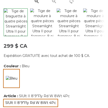
même
page.
299 $ CA
Expédition GRATUITE avec tout achat de 100 $ CA.
Couleur :
Bleu
sélectionné
Article :
SlUlt II 8'9"Fly Rd W 8Wt 4Pc
SlUlt II 8'9"Fly Rd W 8Wt 4Pc
sélectionné