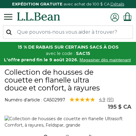
EXPÉDITION GRATUITE
avec achat de 100 $ CA
Détails
15 % DE RABAIS SUR CERTAINS SACS À DOS
avec le code :
SAC15
L'offre prend fin le 9 août 2026.
Magasiner dès maintenant
Collection de housses de
couette en flanelle ultra
douce et confort, à rayures
5 sur 5 Évaluation des clients
4.9
(91)
Numéro d’article :
CA502997
Lire
195 $ CA
les
91
commentair
Lien
vers
la
même