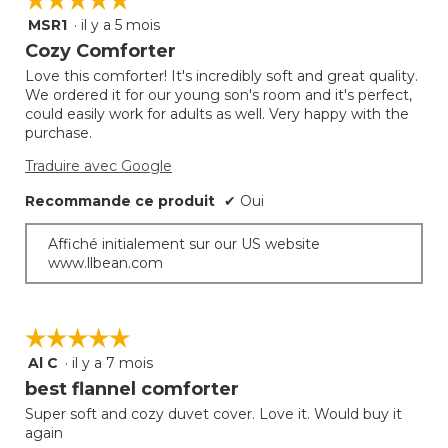
MSR1
·
il y a 5 mois
5
étoile(s)
Cozy Comforter
sur
Love this comforter! It's incredibly soft and great quality.
5.
We ordered it for our young son's room and it's perfect,
could easily work for adults as well. Very happy with the
purchase.
Traduire avec Google
Recommande ce produit
✔
Oui
Affiché initialement sur our US website
www.llbean.com
☆☆☆☆☆
☆☆☆☆☆
Al C
·
il y a 7 mois
5
étoile(s)
best flannel comforter
sur
Super soft and cozy duvet cover. Love it. Would buy it
5.
again