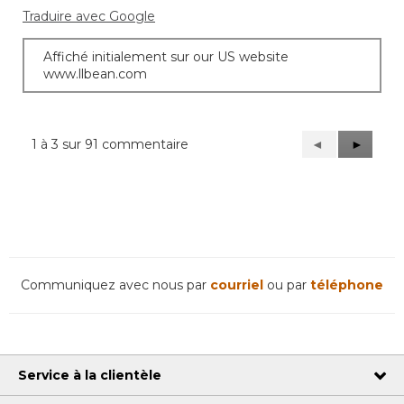
Traduire avec Google
Affiché initialement sur our US website
www.llbean.com
1 à 3 sur 91 commentaire
Précédent
◄
Suivant
►
Reviews
Reviews
Communiquez avec nous par
courriel
ou par
téléphone
Service à la clientèle