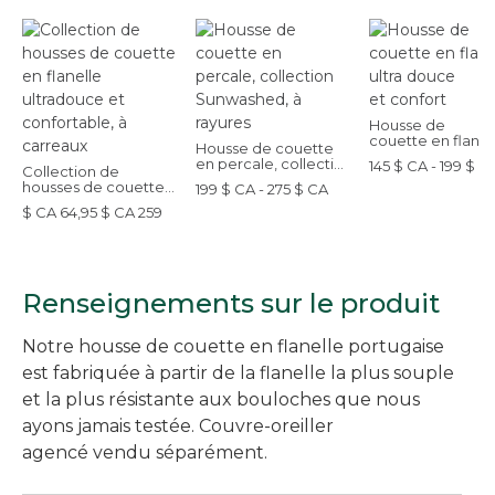
Housse de
couette en flanel
Housse de couette
ultra douce et co
en percale, collection
145 $ CA - 199 $ C
Collection de
Sunwashed, à rayures
housses de couette
199 $ CA - 275 $ CA
en flanelle ultradouce
$ CA 64,95 $ CA 259
et confortable, à
carreaux
Renseignements sur le produit
Notre housse de couette en flanelle portugaise
est fabriquée à partir de la flanelle la plus souple
et la plus résistante aux bouloches que nous
ayons jamais testée. Couvre-oreiller
agencé vendu séparément.