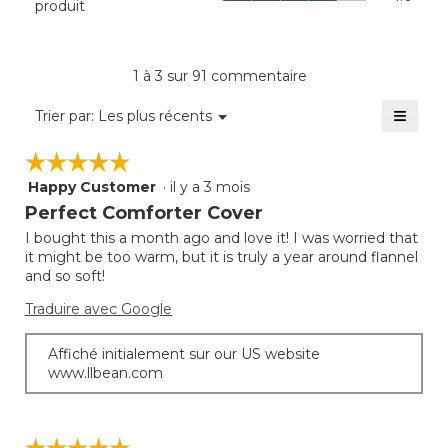
produit
est
La
prix
de
cote
du
4.9
moye
produi
sur
est
La
1 à 3 sur 91 commentaire
5.
de
cote
5
≡
moye
Menu
Trier par:
Les plus récents
sur
▼
est
Clique
5.
sur
de
☆☆☆☆☆
☆☆☆☆☆
le
4
bouto
Happy Customer
·
il y a 3 mois
sur
5
suivan
mettra
5.
étoile(s)
Perfect Comforter Cover
à
sur
jour
I bought this a month ago and love it! I was worried that
5.
le
it might be too warm, but it is truly a year around flannel
conte
ci-
and so soft!
desso
Traduire avec Google
Affiché initialement sur our US website
www.llbean.com
☆☆☆☆☆
☆☆☆☆☆