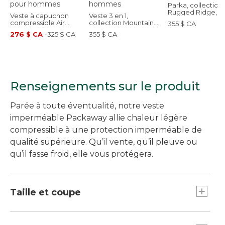
Parka, collection
Rugged Ridge, p
Veste à capuchon
Veste 3 en 1,
hommes
compressible Air
collection Mountain
355 $ CA
avec PrimaLoft, pour
Classic, pour hommes
276 $ CA
-
325 $ CA
355 $ CA
hommes
Renseignements sur le produit
Parée à toute éventualité, notre veste
imperméable Packaway allie chaleur légère
compressible à une protection imperméable de
qualité supérieure. Qu’il vente, qu’il pleuve ou
qu’il fasse froid, elle vous protégera.
Taille et coupe
Coupe légèrement ajustée.