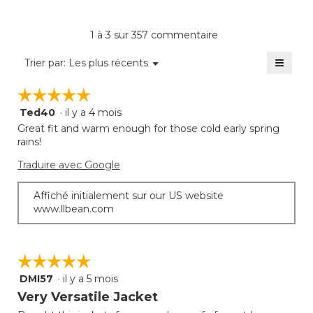
du
4.6
moye
produi
sur
est
La
1 à 3 sur 357 commentaire
5.
de
cote
4
≡
moye
Menu
Trier par:
Les plus récents
sur
▼
est
Clique
5.
sur
de
☆☆☆☆☆
☆☆☆☆☆
le
3
bouto
Ted40
·
il y a 4 mois
sur
5
suivan
mettra
5.
étoile(s)
Great fit and warm enough for those cold early spring
à
sur
rains!
jour
5.
le
Traduire avec Google
conte
ci-
desso
Affiché initialement sur our US website
www.llbean.com
☆☆☆☆☆
☆☆☆☆☆
DMI57
·
il y a 5 mois
5
étoile(s)
Very Versatile Jacket
sur