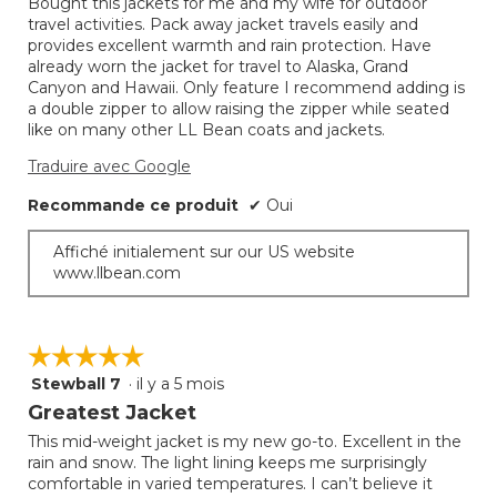
Bought this jackets for me and my wife for outdoor
5.
travel activities. Pack away jacket travels easily and
provides excellent warmth and rain protection. Have
already worn the jacket for travel to Alaska, Grand
Canyon and Hawaii. Only feature I recommend adding is
a double zipper to allow raising the zipper while seated
like on many other LL Bean coats and jackets.
Traduire avec Google
Recommande ce produit
✔
Oui
Affiché initialement sur our US website
www.llbean.com
☆☆☆☆☆
☆☆☆☆☆
Stewball 7
·
il y a 5 mois
5
étoile(s)
Greatest Jacket
sur
This mid-weight jacket is my new go-to. Excellent in the
5.
rain and snow. The light lining keeps me surprisingly
comfortable in varied temperatures. I can’t believe it