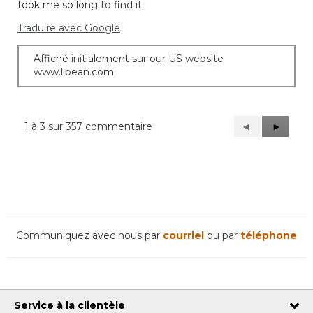
took me so long to find it.
Traduire avec Google
Affiché initialement sur our US website
www.llbean.com
1 à 3 sur 357 commentaire
Précédent
◄
Suivant
►
Reviews
Reviews
Communiquez avec nous par
courriel
ou par
téléphone
Service à la clientèle