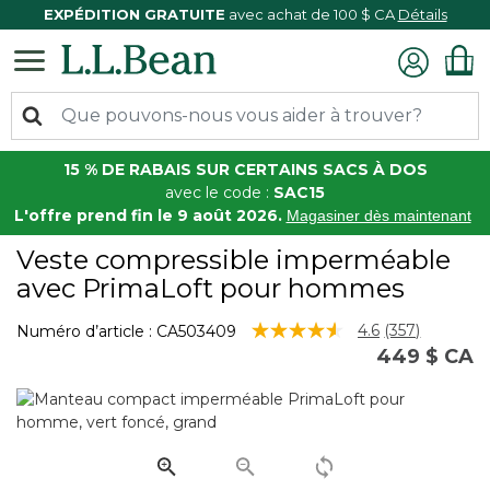
EXPÉDITION GRATUITE
avec achat de 100 $ CA
Détails
15 % DE RABAIS SUR CERTAINS SACS À DOS
avec le code :
SAC15
L'offre prend fin le 9 août 2026.
Magasiner dès maintenant
Veste compressible imperméable
avec PrimaLoft pour hommes
3,6 sur 5 Évaluation des clients
4.6
(357)
Numéro d’article :
CA503409
Lire
449 $ CA
les
357
commentair
Lien
vers
la
même
page.