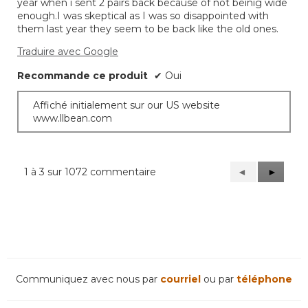
year when i sent 2 pairs back because of not beinig wide
enough.I was skeptical as I was so disappointed with
them last year they seem to be back like the old ones.
Traduire avec Google
Recommande ce produit
✔
Oui
Affiché initialement sur our US website
www.llbean.com
1 à 3 sur 1072 commentaire
Précédent
◄
Suivant
►
Reviews
Reviews
Communiquez avec nous par
courriel
ou par
téléphone