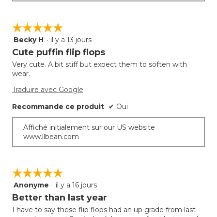
☆☆☆☆☆
☆☆☆☆☆
Becky H
·
il y a 13 jours
5
étoile(s)
Cute puffin flip flops
sur
Very cute. A bit stiff but expect them to soften with
5.
wear.
Traduire avec Google
Recommande ce produit
✔
Oui
Affiché initialement sur our US website
www.llbean.com
☆☆☆☆☆
☆☆☆☆☆
Anonyme
·
il y a 16 jours
5
étoile(s)
Better than last year
sur
I have to say these flip flops had an up grade from last
5.