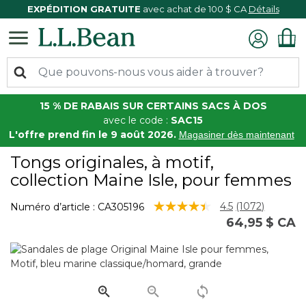
EXPÉDITION GRATUITE
avec achat de 100 $ CA
Détails
15 % DE RABAIS SUR CERTAINS SACS À DOS
avec le code :
SAC15
L'offre prend fin le 9 août 2026.
Magasiner dès maintenant
Tongs originales, à motif,
collection Maine Isle, pour femmes
3,3 sur 5 Évaluation des clients
4.5
(1072)
Numéro d’article :
CA305196
Lire
64,95 $ CA
les
1072
commentaire
Lien
vers
la
même
page.