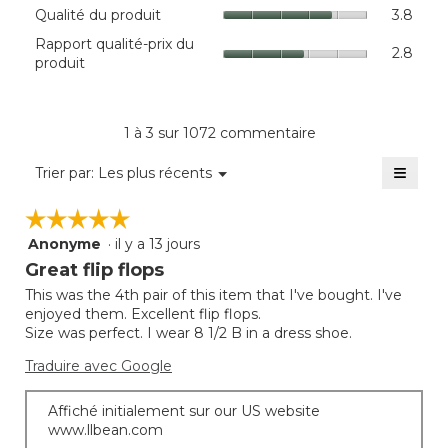
La
Quali
Qualité du produit
3.8
cote
du
Rappo
Rapport qualité-prix du
moye
produi
2.8
qualit
produit
est
La
prix
de
cote
du
4.5
moye
produi
sur
est
La
1 à 3 sur 1072 commentaire
5.
de
cote
3.8
≡
moye
Menu
Trier par:
Les plus récents
sur
▼
est
Clique
5.
sur
de
☆☆☆☆☆
☆☆☆☆☆
le
2.8
bouto
Anonyme
·
il y a 13 jours
sur
5
suivan
mettra
5.
étoile(s)
Great flip flops
à
sur
jour
This was the 4th pair of this item that I've bought. I've
5.
le
enjoyed them. Excellent flip flops.
conte
ci-
Size was perfect. I wear 8 1/2 B in a dress shoe.
desso
Traduire avec Google
Affiché initialement sur our US website
www.llbean.com