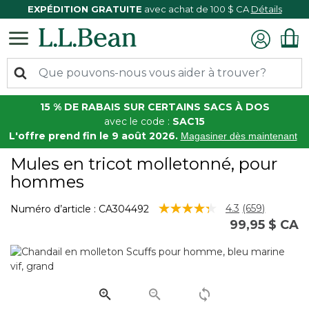
EXPÉDITION GRATUITE
avec achat de 100 $ CA
Détails
15 % DE RABAIS SUR CERTAINS SACS À DOS
avec le code :
SAC15
L'offre prend fin le 9 août 2026.
Magasiner dès maintenant
Mules en tricot molletonné, pour
hommes
4,2 sur 5 Évaluation des clients
4.3
(659)
Numéro d’article :
CA304492
Lire
99,95 $ CA
les
659
commentair
Lien
vers
la
même
page.