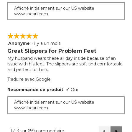
Affiché initialement sur our US website
www.llbean.com
☆☆☆☆☆
☆☆☆☆☆
Anonyme
·
il y a un mois
5
étoile(s)
Great Slippers for Problem Feet
sur
My husband wears these all day inside because of an
5.
issue with his feet. The slippers are soft and comfortable
and perfect for him.
Traduire avec Google
Recommande ce produit
✔
Oui
Affiché initialement sur our US website
www.llbean.com
1 à 3 sur 659 commentaire
Précédent
◄
Suivant
►