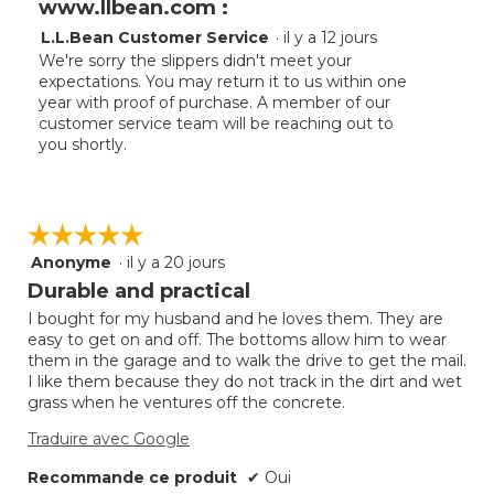
www.llbean.com :
L.L.Bean Customer Service
·
il y a 12 jours
We're sorry the slippers didn't meet your
expectations. You may return it to us within one
year with proof of purchase. A member of our
customer service team will be reaching out to
you shortly.
☆☆☆☆☆
☆☆☆☆☆
Anonyme
·
il y a 20 jours
5
étoile(s)
Durable and practical
sur
I bought for my husband and he loves them. They are
5.
easy to get on and off. The bottoms allow him to wear
them in the garage and to walk the drive to get the mail.
I like them because they do not track in the dirt and wet
grass when he ventures off the concrete.
Traduire avec Google
Recommande ce produit
✔
Oui