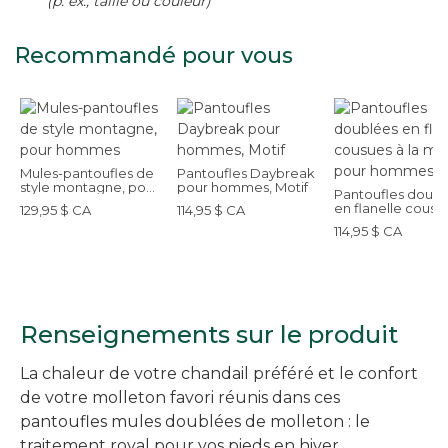
(p. ex., taille ou couleur)
Recommandé pour vous
Mules-pantoufles de
Pantoufles Daybreak
style montagne, pour
pour hommes, Motif
Pantoufles doubl
hommes
en flanelle cousu
129,95 $ CA
114,95 $ CA
la main, pour
114,95 $ CA
hommes
Renseignements sur le produit
La chaleur de votre chandail préféré et le confort
de votre molleton favori réunis dans ces
pantoufles mules doublées de molleton : le
traitement royal pour vos pieds en hiver.