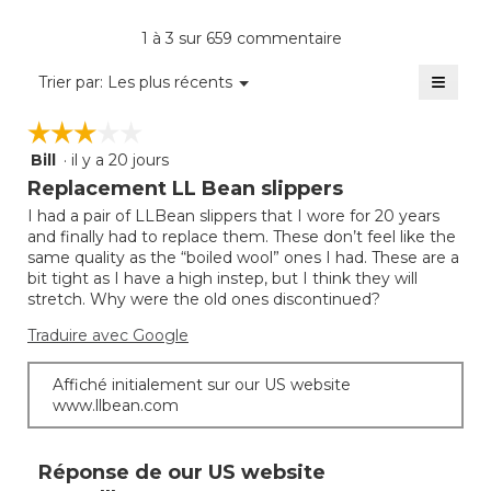
4.3
moye
produi
sur
est
La
1 à 3 sur 659 commentaire
5.
de
cote
3.8
≡
moye
Menu
Trier par:
Les plus récents
sur
▼
est
Clique
5.
sur
de
☆☆☆☆☆
☆☆☆☆☆
le
3.3
bouto
Bill
·
il y a 20 jours
sur
3
suivan
mettra
5.
étoile(s)
Replacement LL Bean slippers
à
sur
jour
I had a pair of LLBean slippers that I wore for 20 years
5.
le
and finally had to replace them. These don’t feel like the
conte
ci-
same quality as the “boiled wool” ones I had. These are a
desso
bit tight as I have a high instep, but I think they will
stretch. Why were the old ones discontinued?
Traduire avec Google
Affiché initialement sur our US website
www.llbean.com
Réponse de our US website