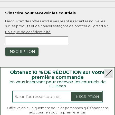
S’inscrire pour recevoir les courriels
Découvrez des offres exclusives, les plus récentes nouvelles
sur les produits et de nouvelles façons de profiter du grand air.
Politique de confidentialité
INSCRIPTION
Obtenez 10 % DE RÉDUCTION sur votre
première commande
en vous inscrivant pour recevoir les courriels de
L.L.Bean
|
Sécurité
Politique de confidentialité
|
Rappels de produit
INSCRIPTION
|
Loi sur la transparence de la Californie et du Royaume-Uni
|
|
Accessibilité
Politique de vente et de retour
Offre valable uniquement pour les personnes qui s’abonnent
aux courriels pour la première fois.
L.L.Bean® est une marque de commerce enregistrée de
Bienvenue sur llbean.ca! Nous utilisons des témoins