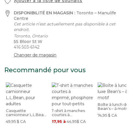
Ajouter à la liste de souhaits
DISPONIBILITÉ EN MAGASIN :
Toronto – Manulife
Centre
Cet article n’est actuellement pas disponible à cet
endroit.
Toronto, Ontario
55 Bloor St W
416 503-6142
Changer de magasin
Recommandé pour vous
Boîte à lunch de 
Bean’s – à motif
Casquette
T-shirt à manches
camionneur L.L.Bean,
courtes à
74,95 $ CA
pour adultes
imprimé, phosphorescent,
49,95 $ CA
17,95 à
44,95$ CA
pour tout-petits