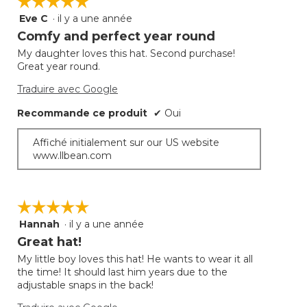
☆☆☆☆☆
☆☆☆☆☆
Eve C
·
il y a une année
5
étoile(s)
Comfy and perfect year round
sur
My daughter loves this hat. Second purchase!
5.
Great year round.
Traduire avec Google
Recommande ce produit
✔
Oui
Affiché initialement sur our US website
www.llbean.com
☆☆☆☆☆
☆☆☆☆☆
Hannah
·
il y a une année
5
étoile(s)
Great hat!
sur
My little boy loves this hat! He wants to wear it all
5.
the time! It should last him years due to the
adjustable snaps in the back!