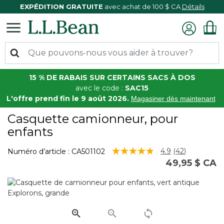
EXPÉDITION GRATUITE
avec achat de 100 $ CA
Détails
15 % DE RABAIS SUR CERTAINS SACS À DOS
avec le code :
SAC15
L'offre prend fin le 9 août 2026.
Magasiner dès maintenant
Casquette camionneur, pour
enfants
5 sur 5 Évaluation des clients
4.9
(42)
Numéro d’article :
CA501102
Lire
49,95 $ CA
les
42
commentaire
Lien
vers
la
même
page.