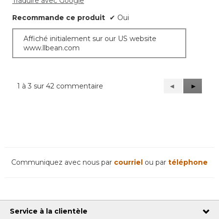
Traduire avec Google
Recommande ce produit
✔
Oui
Affiché initialement sur our US website
www.llbean.com
1 à 3 sur 42 commentaire
Précédent
◄
Suivant
►
Reviews
Reviews
Communiquez avec nous par
courriel
ou par
téléphone
Service à la clientèle