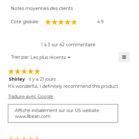
Notes moyennes des clients
Cote
☆☆☆☆☆
☆☆☆☆☆
Cote globale
4.9
globale,
La
cote
moyenne
1 à 3 sur 42 commentaire
est
de
≡
Menu
Trier par:
Les plus récents
▼
4.9
Clique
sur
sur
☆☆☆☆☆
☆☆☆☆☆
5.
le
bouto
Shirley
·
il y a 21 jours
5
suivan
mettra
étoile(s)
It’s wonderful, I definitely recommend this product
à
sur
jour
Traduire avec Google
5.
le
conte
ci-
Affiché initialement sur our US website
desso
www.llbean.com