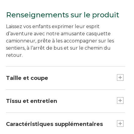
Renseignements sur le produit
Laissez vos enfants exprimer leur esprit
d’aventure avec notre amusante casquette
camionneur, prête à les accompagner sur les
sentiers, à l’arrêt de bus et sur le chemin du
retour.
Taille et coupe
Coupe légèrement ajustée.
Tissu et entretien
Coquille en maille de polyester; panneau à
l’avant en sergé de polyester.
Caractéristiques supplémentaires
Lavage à la main et séchage à plat.