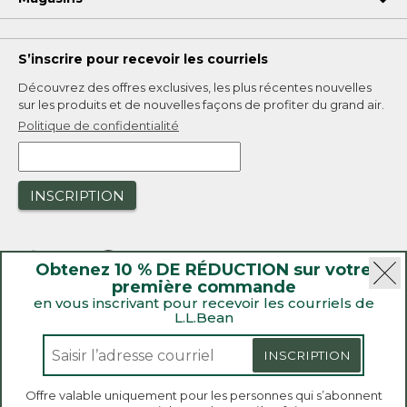
S’inscrire pour recevoir les courriels
Découvrez des offres exclusives, les plus récentes nouvelles
sur les produits et de nouvelles façons de profiter du grand air.
Politique de confidentialité
INSCRIPTION
Obtenez 10 % DE RÉDUCTION sur votre
première commande
en vous inscrivant pour recevoir les courriels de
L.L.Bean
|
Sécurité
Politique de confidentialité
|
Rappels de produit
INSCRIPTION
|
Loi sur la transparence de la Californie et du Royaume-Uni
|
|
Accessibilité
Politique de vente et de retour
Offre valable uniquement pour les personnes qui s’abonnent