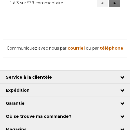
1 à 3 sur 539 commentaire
Précédent
◄
Suivant
►
Reviews
Reviews
Communiquez avec nous par
courriel
ou par
téléphone
Service à la clientèle
Expédition
Garantie
Où se trouve ma commande?
Magasins