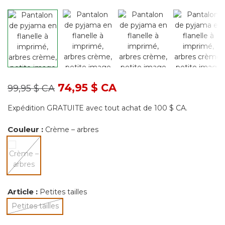
Prix réduit de
à
74,95 $ CA
99,95 $ CA
Expédition GRATUITE avec tout achat de 100 $ CA.
Couleur :
Crème – arbres
sélectionné
Article :
Petites tailles
Petites tailles
sélectionné