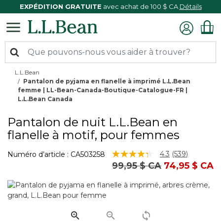
EXPÉDITION GRATUITE
avec achat de 100 $ CA
Détails
L.L.Bean
Pantalon de pyjama en flanelle à imprimé L.L.Bean
femme | LL-Bean-Canada-Boutique-Catalogue-FR |
L.L.Bean Canada
Pantalon de nuit L.L.Bean en
flanelle à motif, pour femmes
5 sur 5 Évaluation des clients
4.3
(539)
Numéro d’article :
CA503258
Lire
Prix réduit de
à
99,95 $ CA
74,95 $ CA
les
539
commentair
Lien
vers
la
même
page.