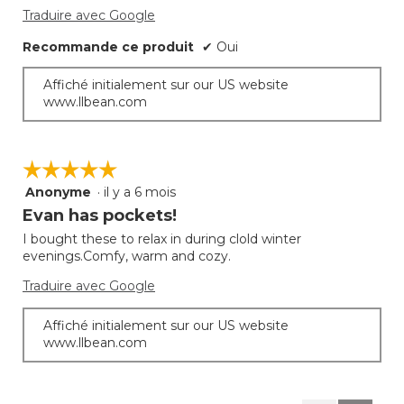
Traduire avec Google
Recommande ce produit
✔
Oui
Affiché initialement sur our US website
www.llbean.com
☆☆☆☆☆
☆☆☆☆☆
Anonyme
·
il y a 6 mois
5
étoile(s)
Evan has pockets!
sur
I bought these to relax in during clold winter
5.
evenings.Comfy, warm and cozy.
Traduire avec Google
Affiché initialement sur our US website
www.llbean.com