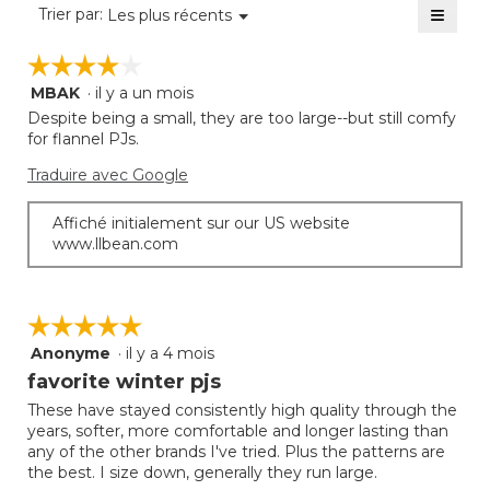
≡
moye
Menu
Trier par:
Les plus récents
sur
▼
est
Clique
5.
sur
de
☆☆☆☆☆
☆☆☆☆☆
le
5
bouto
MBAK
·
il y a un mois
sur
4
suivan
mettra
5.
étoile(s)
Despite being a small, they are too large--but still comfy
à
sur
for flannel PJs.
jour
5.
le
Traduire avec Google
conte
ci-
desso
Affiché initialement sur our US website
www.llbean.com
☆☆☆☆☆
☆☆☆☆☆
Anonyme
·
il y a 4 mois
5
étoile(s)
favorite winter pjs
sur
These have stayed consistently high quality through the
5.
years, softer, more comfortable and longer lasting than
any of the other brands I've tried. Plus the patterns are
the best. I size down, generally they run large.