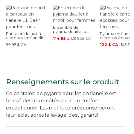
Ensemble de
pyjama douillet à
Pantalon de nuit à
Pyjama en flanell
motif, pour femmes
carreaux en flanelle
carreaux écossais
114,95 à
129,95$ CA
L.L.Bean, pour
pour femmes
99,95 $ CA
122 $ CA
-
145 $ 
femmes
Renseignements sur le produit
Ce pantalon de pyjama douillet en flanelle est
brossé des deux côtés pour un confort
exceptionnel. Les motifs colorés conserveront
leur éclat après le lavage, c’est garanti!