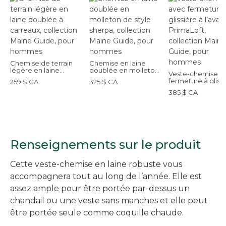
Chemise de terrain
Chemise en laine
légère en laine
doublée en molleton
Veste-chemise a
doublée à carreaux,
de style sherpa,
fermeture à gliss
259 $ CA
325 $ CA
collection Maine
collection Maine
à l’avant et Prima
Guide, pour hommes
Guide, pour hommes
385 $ CA
collection Main
Guide, pour ho
Renseignements sur le produit
Cette veste-chemise en laine robuste vous
accompagnera tout au long de l’année. Elle est
assez ample pour être portée par-dessus un
chandail ou une veste sans manches et elle peut
être portée seule comme coquille chaude.