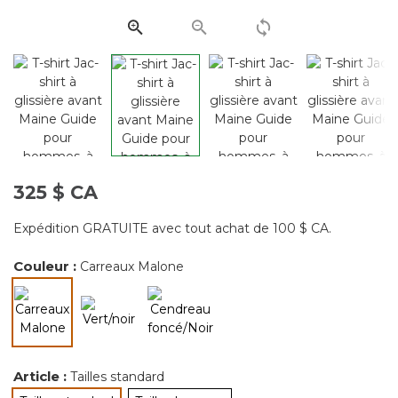
la
même
page.
325 $ CA
Expédition GRATUITE avec tout achat de 100 $ CA.
Couleur :
Carreaux Malone
sélectionné
Article :
Tailles standard