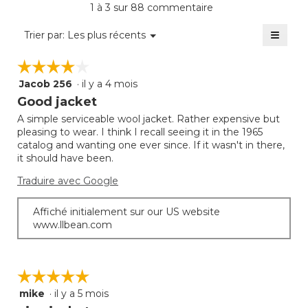
La
1 à 3 sur 88 commentaire
5.
de
cote
5
≡
moye
Menu
Trier par:
Les plus récents
sur
▼
est
Clique
5.
sur
de
☆☆☆☆☆
☆☆☆☆☆
le
5
bouto
Jacob 256
·
il y a 4 mois
sur
4
suivan
mettra
5.
étoile(s)
Good jacket
à
sur
jour
A simple serviceable wool jacket. Rather expensive but
5.
le
pleasing to wear. I think I recall seeing it in the 1965
conte
ci-
catalog and wanting one ever since. If it wasn't in there,
desso
it should have been.
Traduire avec Google
Affiché initialement sur our US website
www.llbean.com
☆☆☆☆☆
☆☆☆☆☆
mike
·
il y a 5 mois
5
étoile(s)