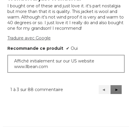
sur
I bought one of these and just love it. it's part nostalgia
5.
but more than that it is quality. This jacket is wool and
warm. Although it's not wind proof it is very and warm to
40 degrees or so. I just love it I really do and also bought
one for my grandson! I recommend!
Traduire avec Google
Recommande ce produit
✔
Oui
Affiché initialement sur our US website
www.llbean.com
1 à 3 sur 88 commentaire
Précédent
◄
Suivant
►
Reviews
Reviews