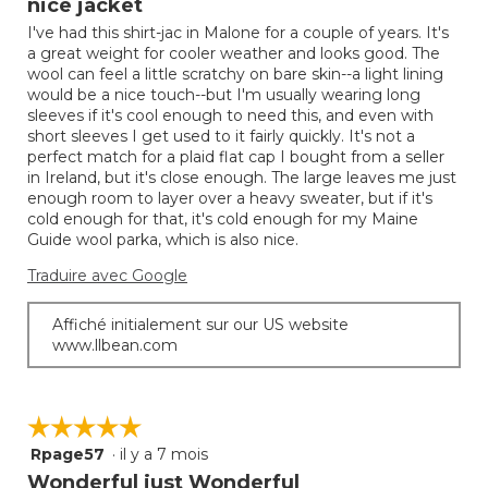
nice jacket
sur
I've had this shirt-jac in Malone for a couple of years. It's
5.
a great weight for cooler weather and looks good. The
wool can feel a little scratchy on bare skin--a light lining
would be a nice touch--but I'm usually wearing long
sleeves if it's cool enough to need this, and even with
short sleeves I get used to it fairly quickly. It's not a
perfect match for a plaid flat cap I bought from a seller
in Ireland, but it's close enough. The large leaves me just
enough room to layer over a heavy sweater, but if it's
cold enough for that, it's cold enough for my Maine
Guide wool parka, which is also nice.
Traduire avec Google
Affiché initialement sur our US website
www.llbean.com
☆☆☆☆☆
☆☆☆☆☆
Rpage57
·
il y a 7 mois
5
étoile(s)
Wonderful just Wonderful