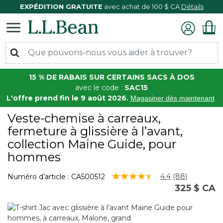
EXPÉDITION GRATUITE
avec achat de 100 $ CA
Détails
15 % DE RABAIS SUR CERTAINS SACS À DOS
avec le code :
SAC15
L'offre prend fin le 9 août 2026.
Magasiner dès maintenant
Veste-chemise à carreaux,
fermeture à glissière à l’avant,
collection Maine Guide, pour
hommes
5 sur 5 Évaluation des clients
4.4
(88)
Numéro d’article :
CA500512
Lire
325 $ CA
les
88
commentaire
Lien
vers